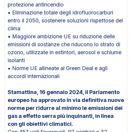
protezione antincendio
• Eliminazione totale degli idrofluorocarburi
entro il 2050, sostenere soluzioni rispettose del
clima
• Maggiore ambizione UE su riduzione delle
emissioni di sostanze che riducono lo strato di
ozono, utilizzate in estintori, aerosol e schiume
isolanti
• Norme UE allineate al Green Deal e agli
accordi internazionali
Stamattina, 16 gennaio 2024, il Parlamento
europeo ha approvato in via definitiva nuove
norme per ridurre al minimo le emissioni dei
gas a effetto serra più inquinanti, in linea
con gli obiettivi climatici.
Con 457 voti favorevoli, 92 contrari e 32