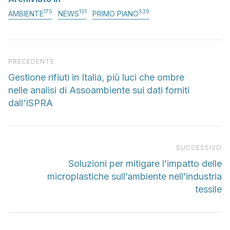
175
101
539
AMBIENTE
NEWS
PRIMO PIANO
Articolo precedente
PRECEDENTE
Gestione rifiuti in Italia, più luci che ombre
nelle analisi di Assoambiente sui dati forniti
dall’ISPRA
Pr
SUCCESSIVO
Soluzioni per mitigare l’impatto delle
microplastiche sull’ambiente nell’industria
tessile