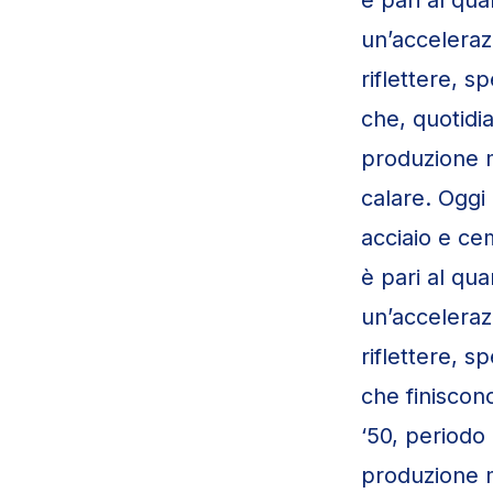
un’acceleraz
riflettere, s
che, quotidia
produzione m
calare. Oggi
acciaio e ce
è pari al qu
un’acceleraz
riflettere, s
che finiscono
‘50, periodo 
produzione mo