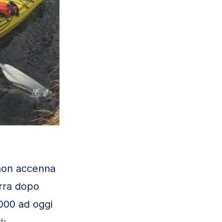
 non accenna
erra dopo
2000 ad oggi
i: