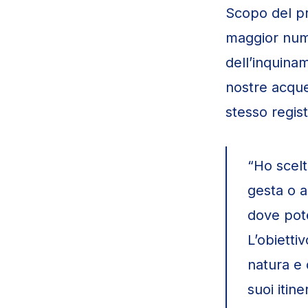
Scopo del pro
maggior num
dell’inquina
nostre acque 
stesso regist
“Ho scelt
gesta o a
dove pote
L’obiettiv
natura e 
suoi itin