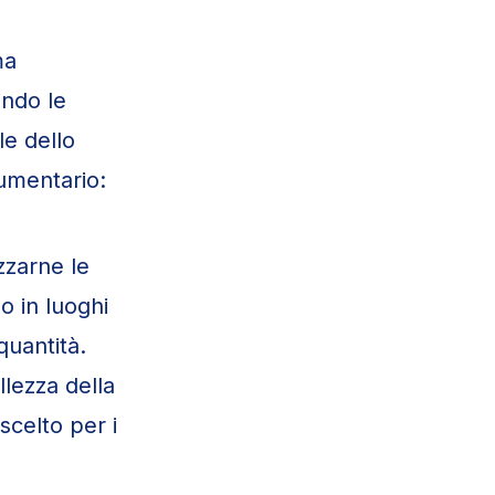
ma
ando le
le dello
cumentario:
zzarne le
o in luoghi
quantità.
llezza della
scelto per i