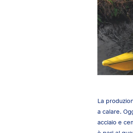
La produzion
a calare. Og
acciaio e ce
è pari al qu