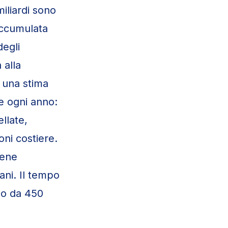
miliardi sono
accumulata
degli
 alla
o una stima
re ogni anno:
ellate,
oni costiere.
iene
ani. Il tempo
no da 450