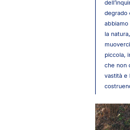
dell’inqu
degrado e
abbiamo v
la natura
muoverci
piccola,
che non 
vastità e
costruend