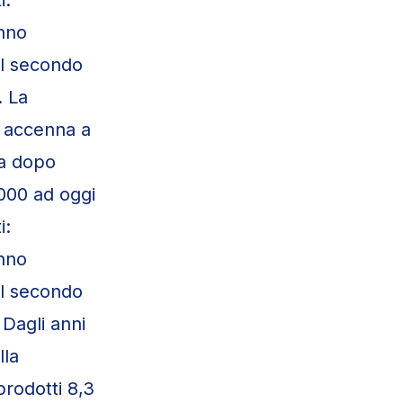
anno
 al secondo
. La
n accenna a
ra dopo
2000 ad oggi
i:
anno
 al secondo
 Dagli anni
lla
prodotti 8,3