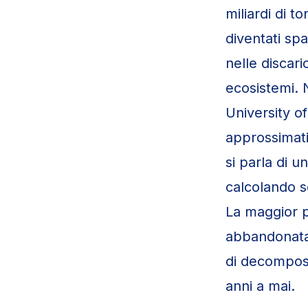
miliardi di t
diventati sp
nelle discar
ecosistemi. 
University o
approssimativ
si parla di u
calcolando so
La maggior p
abbandonata 
di decomposi
anni a mai.