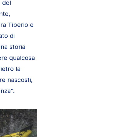
 del
nte,
ra Tiberio e
ato di
na storia
ere qualcosa
etro la
re nascosti,
enza”.