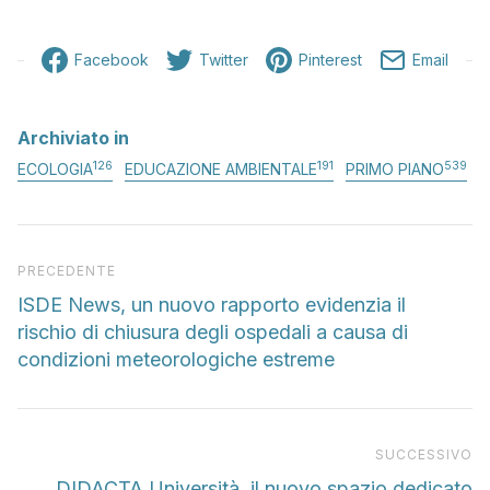
Facebook
Twitter
Pinterest
Email
Archiviato in
126
191
539
ECOLOGIA
EDUCAZIONE AMBIENTALE
PRIMO PIANO
Articolo precedente
PRECEDENTE
ISDE News, un nuovo rapporto evidenzia il
rischio di chiusura degli ospedali a causa di
condizioni meteorologiche estreme
Pr
SUCCESSIVO
DIDACTA Università, il nuovo spazio dedicato