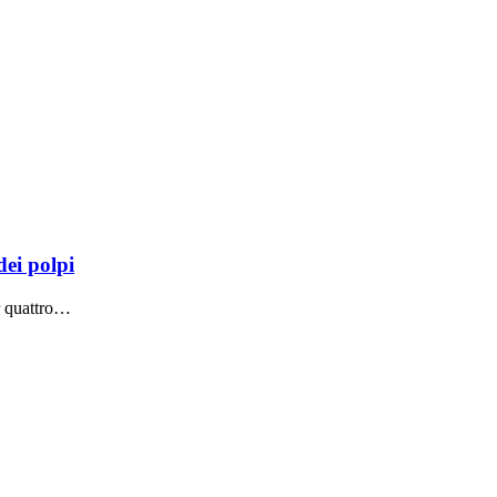
dei polpi
er quattro…