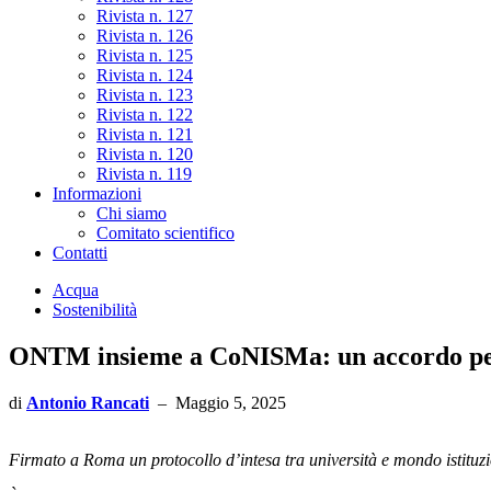
Rivista n. 127
Rivista n. 126
Rivista n. 125
Rivista n. 124
Rivista n. 123
Rivista n. 122
Rivista n. 121
Rivista n. 120
Rivista n. 119
Informazioni
Chi siamo
Comitato scientifico
Contatti
Acqua
Sostenibilità
ONTM insieme a CoNISMa: un accordo per il
di
Antonio Rancati
–
Maggio 5, 2025
Firmato a Roma un protocollo d’intesa tra università e mondo istituz