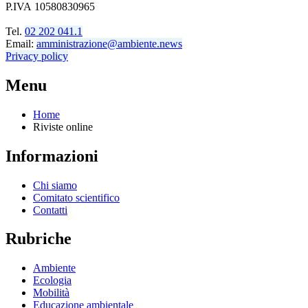
P.IVA 10580830965
Tel.
02 202 041.1
Email:
amministrazione@ambiente.news
Privacy policy
Menu
Home
Riviste online
Informazioni
Chi siamo
Comitato scientifico
Contatti
Rubriche
Ambiente
Ecologia
Mobilità
Educazione ambientale