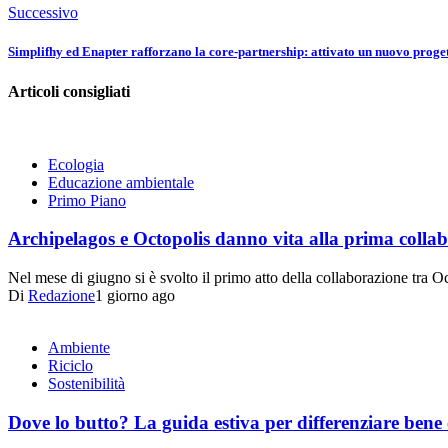
Successivo
Simplifhy ed Enapter rafforzano la core-partnership: attivato un nuovo prog
Articoli consigliati
Ecologia
Educazione ambientale
Primo Piano
Archipelagos e Octopolis danno vita alla prima collabo
Nel mese di giugno si è svolto il primo atto della collaborazione tra
Di
Redazione
1 giorno ago
Ambiente
Riciclo
Sostenibilità
Dove lo butto? La guida estiva per differenziare bene 