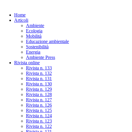
Skip
to
Home
the
Articoli
content
Ambiente
Ecologia
Mobilità
Educazione ambientale
Sostenibilità
Energia
Ambiente Press
Rivista online
Rivista n. 133
Rivista n. 132
Rivista n. 131
Rivista n. 130
Rivista n. 129
Rivista n. 128
Rivista n. 127
Rivista n. 126
Rivista n. 125
Rivista n. 124
Rivista n. 123
Rivista n. 122
Rivista n. 121