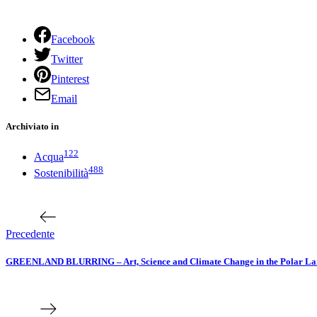
Facebook
Twitter
Pinterest
Email
Archiviato in
122
Acqua
488
Sostenibilità
Navigazione
Articolo
precedente
articoli
Precedente
GREENLAND BLURRING – Art, Science and Climate Change in the Polar La
Prossimo
articolo