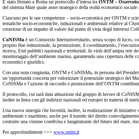
È stato firmato a Roma un protocollo d’intesa tra
ONTM – Osservatori
del sistema Mare quale asset strategico della realtà economico sociale i
Ciascuno per le sue competenze – socio-economica per ONTM e scienti
tematiche socio-economiche, istituzionali e ambientali relative al Cluste
creazione di un impatto di valore dal punto di vista degli interessi Colle
CoNISMa
è un Consorzio Interuniversitario, senza scopo di lucro, cost
proprio fine istituzionale, la promozione, il coordinamento, l’esecuzion
ricerca, Enti pubblici nazionali e territoriali. In virtù dell’ampia rete 
monitoraggio dell’ambiente marino, garantendo una copertura delle compe
economici e giuridici.
Con una nota congiunta, ONTM e CoNISMa, in persona del President
un’opportunità concreta per valorizzare il potenziale strategico del Mar
CoNISMa e l’azione di raccordo e promozione dell’ONTM contribuirà a u
Il protocollo, cui sarà data attuazione dal gruppo di lavoro di CoNIS
inoltre in linea con gli indirizzi nazionali ed europei in materia di tut
Una nuova sinergia che favorirà, inoltre, la realizzazione di iniziativ
ambientale e marittimo, anche per il tramite del diretto coinvolgime
costruire una visione condivisa e lungimirante del futuro del mare, risor
Per approfondimenti >>>
www.ontm.it