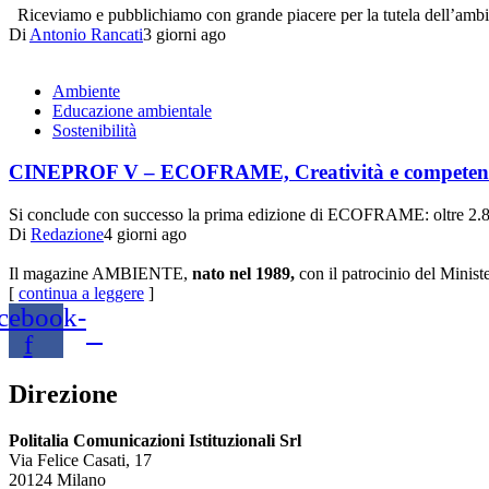
Riceviamo e pubblichiamo con grande piacere per la tutela dell’ambi
Di
Antonio Rancati
3 giorni ago
Ambiente
Educazione ambientale
Sostenibilità
CINEPROF V – ECOFRAME, Creatività e competenze per
Si conclude con successo la prima edizione di ECOFRAME: oltre 2.80
Di
Redazione
4 giorni ago
Il magazine AMBIENTE,
nato nel 1989,
con il patrocinio del Minist
[
continua a leggere
]
cebook-
f
Direzione
Politalia Comunicazioni Istituzionali Srl
Via Felice Casati, 17
20124 Milano