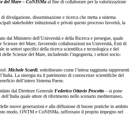
nze del Mare – CoNISMa
al fine di collaborare per la valorizzazione
i divulgazione, disseminazione e ricerca che metta a sistema
ipali stakeholder istituzionali e privati questo processo favorirà, la
ilato dal Ministero dell’Università e della Ricerca e persegue, quale
lle Scienze del Mare, favorendo collaborazioni tra Università, Enti di
e in settori specifici della ricerca scientifica e tecnologica e del
 delle Scienze del Mare, includendo l’ingegneria, i settori socio-
Prof.
Michele Scardi
, sottolineano come l’intesa raggiunta rappresenti
’Italia. La sinergia tra il patrimonio di conoscenze scientifiche del
neficio dell’intero Sistema Paese.
dato dal Direttore Generale
Federico Ottavio Pescetto
– si pone
 dell’Italia quale attore di riferimento nello scenario mediterraneo.
 delle nuove generazioni e alla diffusione di buone pratiche in ambito
In questo modo, ONTM e CoNISMa, rafforzano il proprio impegno nel