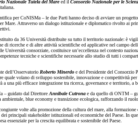
o Nazionale Tutela del Mare
ed il
Consorzio Nazionale per le Scie
taliana.
fica per CoNISMa – le due Parti hanno deciso di avviare un progetto d
r Mare. Attraverso un dialogo istituzionale e diplomatico rivolto ai princ
ttivi.
ituito da 36 Università distribuite su tutto il territorio nazionale: è vig
e di ricerche e di altre attività scientifiche ed applicative nel campo de
delle Università consorziate, costituisce un’eccellenza nel contesto nazional
tenze tecniche e scientifiche necessarie allo studio di tutti i comparti
e dell’Osservatorio
Roberto Minerdo
e del Presidente del Consorzio 
e quale volano di sviluppo sostenibile, innovazione e competitività per l
na più efficace integrazione tra ricerca, governance e territorio, a be
Ma – guidato dal Direttore
Annibale Cutrona
e da quello di ONTM – gui
ela ambientale, blue economy e transizione ecologica, rafforzando il ruolo
e congiunte volte alla promozione della cultura del mare, alla formazione
nto dei principali stakeholder istituzionali ed economiche del Paese. 
sa essenziale per la crescita equilibrata e sostenibile del Paese.