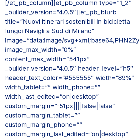
[/et_pb_column][et_pb_column type=”1_2″
_builder_version=”4.0.5″][et_pb_blurb
title=”Nuovi itinerari sostenibili in bicicletta
lungoi Navigli a Sud di Milano”
image=”data:image/svg+xml;base64,PH
image_max_width=”0%”
content_max_width=”541px”
_builder_version=”4.0.5″ header_level=”h5″
header_text_color=”#555555″ width=”89%”
width_tablet=”” width_phone=””
width_last_edited=”on|desktop”
custom_margin=”-51px||||false|false”
custom_margin_tablet=””
custom_margin_phone=””
custom_margin_last_edited=”on|desktop”