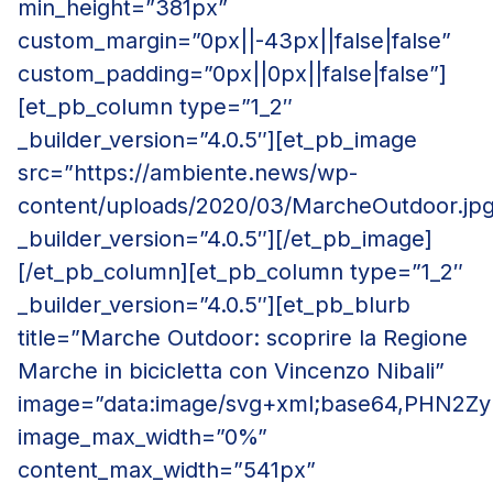
min_height=”381px”
custom_margin=”0px||-43px||false|false”
custom_padding=”0px||0px||false|false”]
[et_pb_column type=”1_2″
_builder_version=”4.0.5″][et_pb_image
src=”https://ambiente.news/wp-
content/uploads/2020/03/MarcheOutdoor.jp
_builder_version=”4.0.5″][/et_pb_image]
[/et_pb_column][et_pb_column type=”1_2″
_builder_version=”4.0.5″][et_pb_blurb
title=”Marche Outdoor: scoprire la Regione
Marche in bicicletta con Vincenzo Nibali”
image=”data:image/svg+xml;base64,PH
image_max_width=”0%”
content_max_width=”541px”