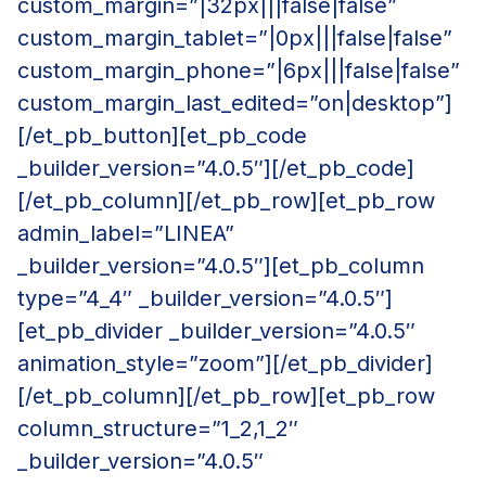
custom_margin=”|32px|||false|false”
custom_margin_tablet=”|0px|||false|false”
custom_margin_phone=”|6px|||false|false”
custom_margin_last_edited=”on|desktop”]
[/et_pb_button][et_pb_code
_builder_version=”4.0.5″][/et_pb_code]
[/et_pb_column][/et_pb_row][et_pb_row
admin_label=”LINEA”
_builder_version=”4.0.5″][et_pb_column
type=”4_4″ _builder_version=”4.0.5″]
[et_pb_divider _builder_version=”4.0.5″
animation_style=”zoom”][/et_pb_divider]
[/et_pb_column][/et_pb_row][et_pb_row
column_structure=”1_2,1_2″
_builder_version=”4.0.5″