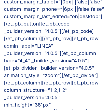
custom_margin_tablet=”|0px|||false|false”
custom_margin_phone=”|6px|||false|false”
custom_margin_last_edited=”on|desktop”]
[/et_pb_button][et_pb_code
_builder_version=”4.0.5″][/et_pb_code]
[/et_pb_column][/et_pb_row][et_pb_row
admin_label=”LINEA”
_builder_version=”4.0.5″][et_pb_column
type=”4_4″ _builder_version=”4.0.5″]
[et_pb_divider _builder_version=”4.0.5″
animation_style=”zoom”][/et_pb_divider]
[/et_pb_column][/et_pb_row][et_pb_row
column_structure=”1_2,1_2″
_builder_version=”4.0.5″
min_height=”381px”