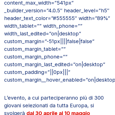
content_max_width=”541px”
_builder_version=”4.0.5″ header_level=”h5″
header_text_color=”#555555″ width=”89%”
width_tablet=”” width_phone=””
width_last_edited=”on|desktop”
custom_margin=”-51px||||false|false”
custom_margin_tablet=””
custom_margin_phone=””
custom_margin_last_edited=”on|desktop”
custom_padding=”||0px|||”
custom_margin__hover_enabled=”on|desktop
L’evento, a cui parteciperanno più di 300
giovani selezionati da tutta Europa, si
svolgerà
dal 30 aprile al 10 maggio