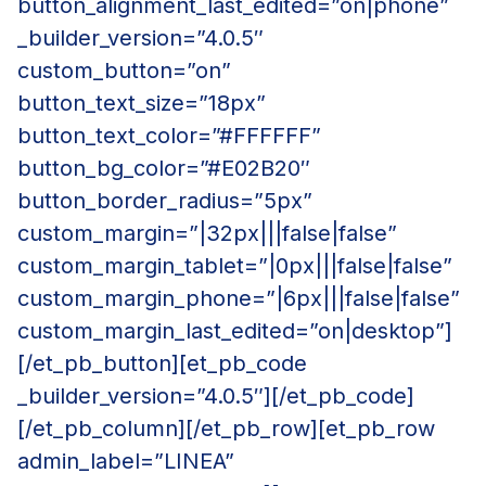
button_alignment_last_edited=”on|phone”
_builder_version=”4.0.5″
custom_button=”on”
button_text_size=”18px”
button_text_color=”#FFFFFF”
button_bg_color=”#E02B20″
button_border_radius=”5px”
custom_margin=”|32px|||false|false”
custom_margin_tablet=”|0px|||false|false”
custom_margin_phone=”|6px|||false|false”
custom_margin_last_edited=”on|desktop”]
[/et_pb_button][et_pb_code
_builder_version=”4.0.5″][/et_pb_code]
[/et_pb_column][/et_pb_row][et_pb_row
admin_label=”LINEA”