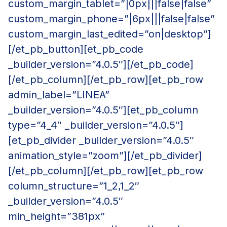
custom_margin_tablet=”|0px|||false|false”
custom_margin_phone=”|6px|||false|false”
custom_margin_last_edited=”on|desktop”]
[/et_pb_button][et_pb_code
_builder_version=”4.0.5″][/et_pb_code]
[/et_pb_column][/et_pb_row][et_pb_row
admin_label=”LINEA”
_builder_version=”4.0.5″][et_pb_column
type=”4_4″ _builder_version=”4.0.5″]
[et_pb_divider _builder_version=”4.0.5″
animation_style=”zoom”][/et_pb_divider]
[/et_pb_column][/et_pb_row][et_pb_row
column_structure=”1_2,1_2″
_builder_version=”4.0.5″
min_height=”381px”