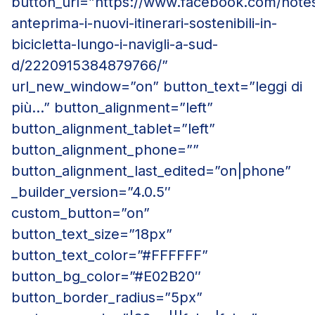
button_url=”https://www.facebook.com/notes
anteprima-i-nuovi-itinerari-sostenibili-in-
bicicletta-lungo-i-navigli-a-sud-
d/2220915384879766/”
url_new_window=”on” button_text=”leggi di
più…” button_alignment=”left”
button_alignment_tablet=”left”
button_alignment_phone=””
button_alignment_last_edited=”on|phone”
_builder_version=”4.0.5″
custom_button=”on”
button_text_size=”18px”
button_text_color=”#FFFFFF”
button_bg_color=”#E02B20″
button_border_radius=”5px”