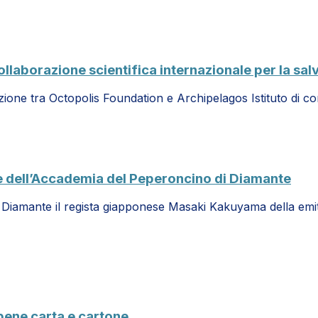
llaborazione scientifica internazionale per la sal
razione tra Octopolis Foundation e Archipelagos Istituto di
e dell’Accademia del Peperoncino di Diamante
di Diamante il regista giapponese Masaki Kakuyama della emi
 bene carta e cartone