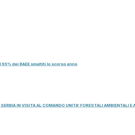
l 95% dei RAEE smaltiti lo scorso anno
I SERBIA IN VISITA AL COMANDO UNITA’ FORESTALI AMBIENTALI E