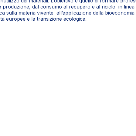
riutilizzo dei materiali. L’obiettivo è quello di formare profes
 alla produzione, dal consumo al recupero e al riciclo, in lin
ica sulla materia vivente, all’applicazione della bioeconomia 
ilità europee e la transizione ecologica.