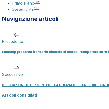
539
Primo Piano
488
Sostenibilità
Navigazione articoli
Articolo
precedente
Precedente
Ecolamp presenta il proprio bilancio di massa: recuperato oltre i
Prossimo
articolo
Successivo
DELEGAZIONE DI DIRIGENTI DELLA POLIZIA DELLA REPUBBLICA D
Articoli consigliati