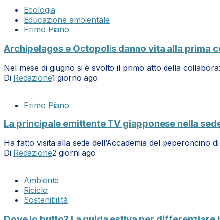
Ecologia
Educazione ambientale
Primo Piano
Archipelagos e Octopolis danno vita alla prima co
Nel mese di giugno si è svolto il primo atto della collabo
Di
Redazione
1 giorno ago
Primo Piano
La principale emittente TV giapponese nella sed
Ha fatto visita alla sede dell’Accademia del peperoncino 
Di
Redazione
2 giorni ago
Ambiente
Riciclo
Sostenibilità
Dove lo butto? La guida estiva per differenziare