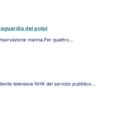
vaguardia dei polpi
 conservazione marina.Per quattro…
ttente televisiva NHK del servizio pubblico…