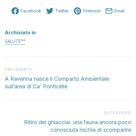
Facebook
Twitter
Pinterest
Email
Archiviato in
64
SALUTE
Articolo precedente
PRECEDENTE
A Ravenna nasce il Comparto Ambientale
sull’area di Ca’ Ponticelle
Pr
SUCCESSIVO
Ritiro dei ghiacciai: una fauna ancora poco
conosciuta rischia di scomparire