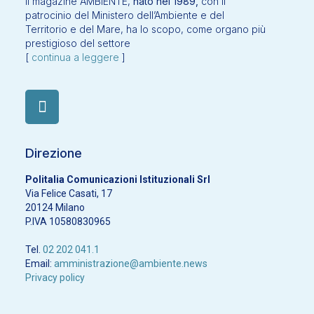
Il magazine AMBIENTE,
nato nel 1989,
con il
patrocinio del Ministero dell’Ambiente e del
Territorio e del Mare, ha lo scopo, come organo più
prestigioso del settore
[
continua a leggere
]
Direzione
Politalia Comunicazioni Istituzionali Srl
Via Felice Casati, 17
20124 Milano
P.IVA 10580830965
Tel.
02 202 041.1
Email:
amministrazione@ambiente.news
Privacy policy