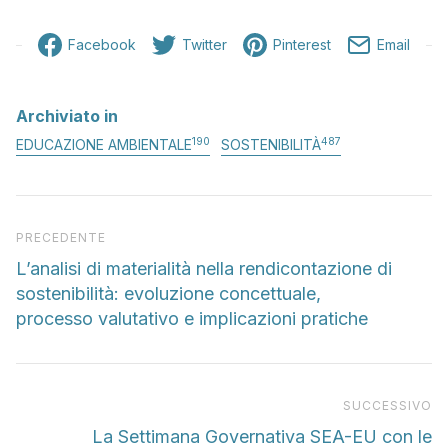
Facebook
Twitter
Pinterest
Email
Archiviato in
190
487
EDUCAZIONE AMBIENTALE
SOSTENIBILITÀ
Articolo precedente
PRECEDENTE
L’analisi di materialità nella rendicontazione di
sostenibilità: evoluzione concettuale,
processo valutativo e implicazioni pratiche
Pr
SUCCESSIVO
La Settimana Governativa SEA-EU con le