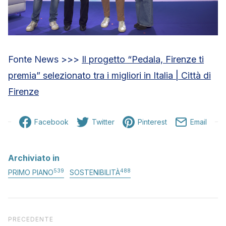
Fonte News >>>
Il progetto “Pedala, Firenze ti
premia” selezionato tra i migliori in Italia | Città di
Firenze
Facebook
Twitter
Pinterest
Email
Archiviato in
539
488
PRIMO PIANO
SOSTENIBILITÀ
Articolo precedente
PRECEDENTE