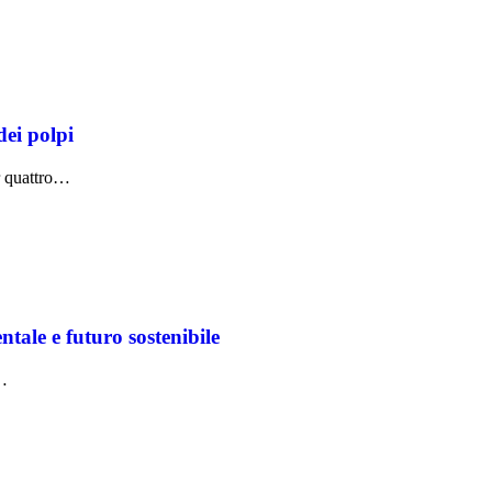
dei polpi
er quattro…
le e futuro sostenibile
e…