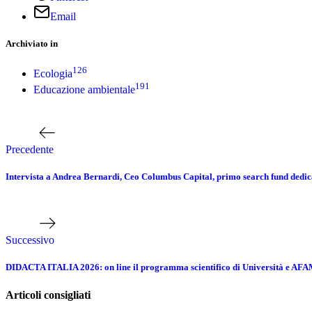
Email
Archiviato in
126
Ecologia
191
Educazione ambientale
Navigazione
Articolo
precedente
articoli
Precedente
Intervista a Andrea Bernardi, Ceo Columbus Capital, primo search fund dedic
Prossimo
articolo
Successivo
DIDACTA ITALIA 2026: on line il programma scientifico di Università e AF
Articoli consigliati