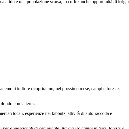
ima arido e una popolazione scarsa, ma offre anche opportunità di irrigazi
i anemoni in fiore ricopriranno, nel prossimo mese, campi e foreste,
fondo con la terra.
mercati locali, esperienze nei kibbutz, attività di auto-raccolta e
per appassionati di camminate, Attraverso campi in fiore, foreste e