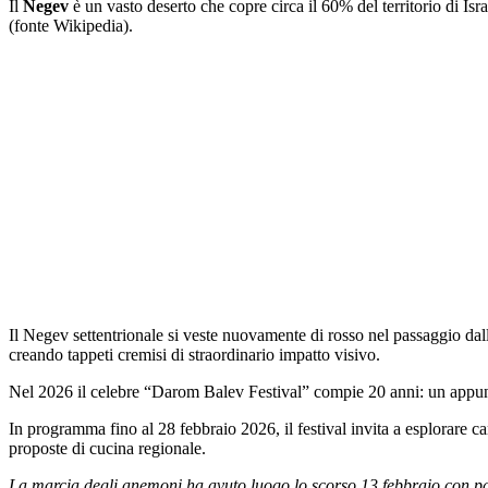
Il
Negev
è un vasto deserto che copre circa il 60% del territorio di Isr
(fonte Wikipedia).
Il Negev settentrionale si veste nuovamente di rosso nel passaggio dall
creando tappeti cremisi di straordinario impatto visivo.
Nel 2026 il celebre “Darom Balev Festival” compie 20 anni: un appunt
In programma fino al 28 febbraio 2026, il festival invita a esplorare campi
proposte di cucina regionale.
La marcia degli anemoni ha avuto luogo lo scorso 13 febbraio con par