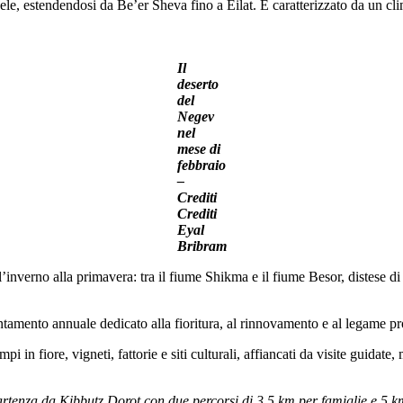
aele, estendendosi da Be’er Sheva fino a Eilat. È caratterizzato da un cl
Il
deserto
del
Negev
nel
mese di
febbraio
–
Crediti
Crediti
Eyal
Bribram
’inverno alla primavera: tra il fiume Shikma e il fiume Besor, distese d
amento annuale dedicato alla fioritura, al rinnovamento e al legame pro
 in fiore, vigneti, fattorie e siti culturali, affiancati da visite guidate, 
tenza da Kibbutz Dorot con due percorsi di 3,5 km per famiglie e 5 km 