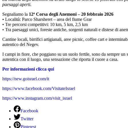
paesaggi aperti.
Segnaliamo la
12ª Corsa degli Anemoni – 20 febbraio 2026
• Località: Parco Sharsheret – area del fiume Grar
• Tre percorsi competitivi: 10 km, 5 km, 2,5 km
• Tra paesaggi unici, foreste antiche, sorgenti naturali e distese di ane
Cantine locali, birrifici artigianali, aree picnic, coffee cart e intermin
autentico del Negev.
I campi in fiore, che poggiano su un suolo fertile, sono da sempre un s
autentica con il luogo, una sensazione che riporta il cuore a casa.
Per informazioni clicca qui
https://new.goisrael.com/it
https://www.facebook.com/VisitateIsrael
https://www.instagram.com/visit_israel
Facebook
Twitter
Pinterest