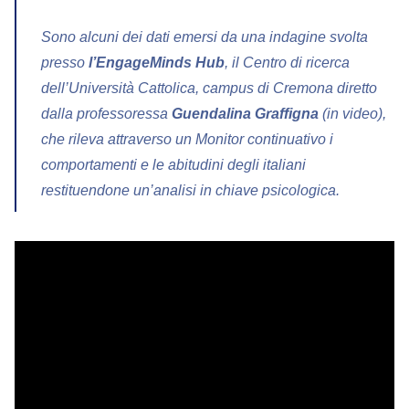
Sono alcuni dei dati emersi da una indagine svolta
presso
l’EngageMinds Hub
, il Centro di ricerca
dell’Università Cattolica, campus di Cremona diretto
dalla professoressa
Guendalina Graffigna
(in video),
che rileva attraverso un Monitor continuativo i
comportamenti e le abitudini degli italiani
restituendone un’analisi in chiave psicologica.