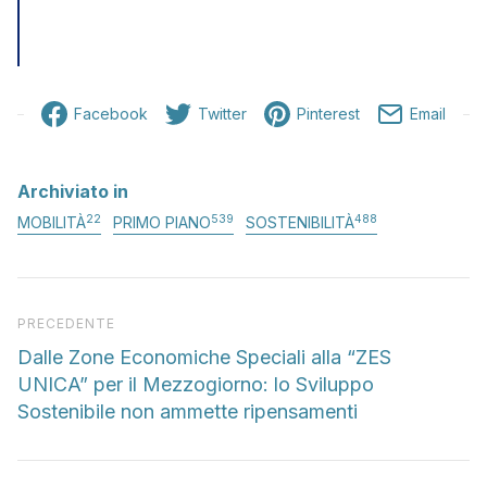
Facebook
Twitter
Pinterest
Email
Archiviato in
22
539
488
MOBILITÀ
PRIMO PIANO
SOSTENIBILITÀ
Articolo precedente
PRECEDENTE
Dalle Zone Economiche Speciali alla “ZES
UNICA” per il Mezzogiorno: lo Sviluppo
Sostenibile non ammette ripensamenti