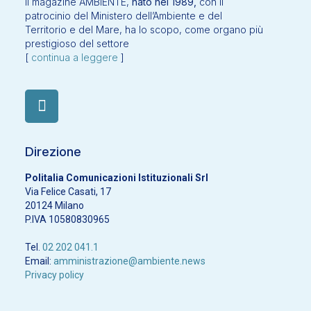
Il magazine AMBIENTE,
nato nel 1989,
con il
patrocinio del Ministero dell’Ambiente e del
Territorio e del Mare, ha lo scopo, come organo più
prestigioso del settore
[
continua a leggere
]
Direzione
Politalia Comunicazioni Istituzionali Srl
Via Felice Casati, 17
20124 Milano
P.IVA 10580830965
Tel.
02 202 041.1
Email:
amministrazione@ambiente.news
Privacy policy