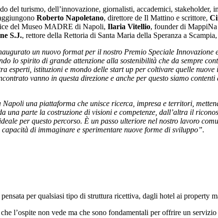
o del turismo, dell’innovazione, giornalisti, accademici, stakeholder, imp
i aggiungono
Roberto Napoletano
, direttore de Il Mattino e scrittore,
Ci
ttrice del Museo MADRE di Napoli,
Ilaria Vitellio
, founder di MappiN
ne S.J.
, rettore della Rettoria di Santa Maria della Speranza a Scampia, 
ugurato un nuovo format per il nostro Premio Speciale Innovazione e 
do lo spirito di grande attenzione alla sostenibilità che da sempre co
tra esperti, istituzioni e mondo delle start up per coltivare quelle nuov
incontrato vanno in questa direzione e anche per questo siamo contenti 
poli una piattaforma che unisce ricerca, impresa e territori, mettendo
 parte la costruzione di visioni e competenze, dall’altra il riconosc
r ideale per questo percorso. È un passo ulteriore nel nostro lavoro com
loro capacità di immaginare e sperimentare nuove forme di sviluppo”.
sata per qualsiasi tipo di struttura ricettiva, dagli hotel ai property m
ne che l’ospite non vede ma che sono fondamentali per offrire un servizio 