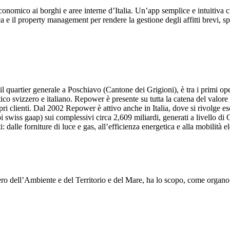
onomico ai borghi e aree interne d’Italia. Un’app semplice e intuitiva c
 e il property management per rendere la gestione degli affitti brevi, s
il quartier generale a Poschiavo (Cantone dei Grigioni), è tra i primi ope
ico svizzero e italiano. Repower è presente su tutta la catena del valore de
ropri clienti. Dal 2002 Repower è attivo anche in Italia, dove si rivolge
cipi swiss gaap) sui complessivi circa 2,609 miliardi, generati a livello
 dalle forniture di luce e gas, all’efficienza energetica e alla mobilità el
ero dell’Ambiente e del Territorio e del Mare, ha lo scopo, come organo 