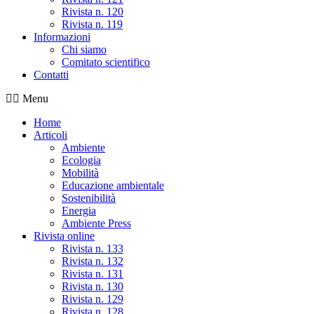
Rivista n. 120
Rivista n. 119
Informazioni
Chi siamo
Comitato scientifico
Contatti
Menu
Home
Articoli
Ambiente
Ecologia
Mobilità
Educazione ambientale
Sostenibilità
Energia
Ambiente Press
Rivista online
Rivista n. 133
Rivista n. 132
Rivista n. 131
Rivista n. 130
Rivista n. 129
Rivista n. 128