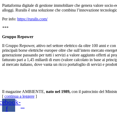
Piattaforma digitale di gestione immobiliare che genera valore socio-ec
alloggi. Ruralis è una soluzione che combina l’innovazione tecnologica
Per info:
https://ruralis.com/
***
Gruppo Repower
Il Gruppo Repower, attivo nel settore elettrico da oltre 100 anni e con 
principali borse elettriche europee oltre che sull’intero mercato energet
generazione passando per tutti i servizi a valore aggiunto offerti ai p
fatturato pari a 1,45 miliardi di euro (valore calcolato in base ai prin
al mercato italiano, dove vanta un ricco portafoglio di servizi e prodotti:
Il magazine AMBIENTE,
nato nel 1989,
con il patrocinio del Minist
[
continua a leggere
]
cebook-
f