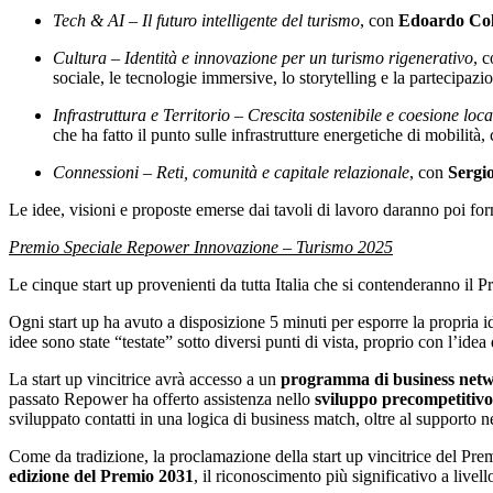
Tech & AI – Il futuro intelligente del turismo
, con
Edoardo Co
Cultura – Identità e innovazione per un turismo rigenerativo
, 
sociale, le tecnologie immersive, lo storytelling e la partecipazi
Infrastruttura e Territorio – Crescita sostenibile e coesione loca
che ha fatto il punto sulle infrastrutture energetiche di mobilità
Connessioni – Reti, comunità e capitale relazionale
, con
Sergi
Le idee, visioni e proposte emerse dai tavoli di lavoro daranno poi fo
Premio Speciale Repower Innovazione – Turismo 2025
Le cinque start up provenienti da tutta Italia che si contenderanno il
Ogni start up ha avuto a disposizione 5 minuti per esporre la propria i
idee sono state “testate” sotto diversi punti di vista, proprio con l’idea d
La start up vincitrice avrà accesso a un
programma di business net
passato Repower ha offerto assistenza nello
sviluppo precompetitivo 
sviluppato contatti in una logica di business match, oltre al supporto n
Come da tradizione, la proclamazione della start up vincitrice del P
edizione del Premio 2031
, il riconoscimento più significativo a liv