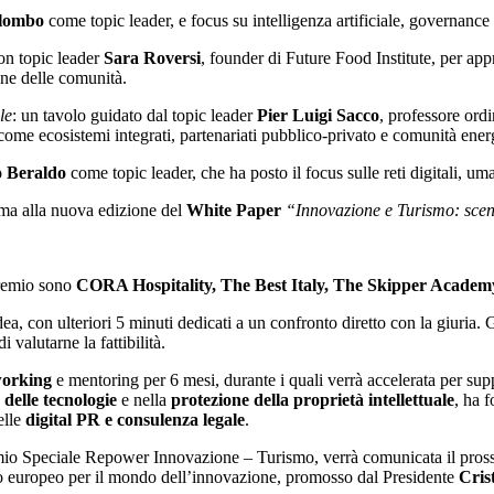
lombo
come topic leader, e focus su intelligenza artificiale, governance 
con topic leader
Sara Roversi
, founder di Future Food Institute, per a
one delle comunità.
le
: un tavolo guidato dal topic leader
Pier Luigi Sacco
, professore ord
, come ecosistemi integrati, partenariati pubblico-privato e comunità ener
o Beraldo
come topic leader, che ha posto il focus sulle reti digitali, um
rma alla nuova edizione del
White Paper
“Innovazione e Turismo: scena
 Premio sono
CORA Hospitality, The Best Italy, The Skipper Academy,
dea, con ulteriori 5 minuti dedicati a un confronto diretto con la giuria
i valutarne la fattibilità.
working
e mentoring per 6 mesi, durante i quali verrà accelerata per supp
delle tecnologie
e nella
protezione della proprietà intellettuale
, ha 
elle
digital PR e consulenza legale
.
remio Speciale Repower Innovazione – Turismo, verrà comunicata il pro
ello europeo per il mondo dell’innovazione, promosso dal Presidente
Cris