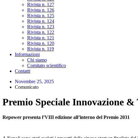
Rivista n. 127
Rivista n. 126
Rivista n. 125
Rivista n. 124
Rivista n. 123
Rivista n. 122
Rivista n. 121
Rivista n. 120
Rivista n. 119
Informazioni
Chi siamo
Comitato scientifico
Contatti
Novembre 25, 2025
Comunicato
Premio Speciale Innovazione &
Repower presenta l’VIII edizione all’interno del Premio 2031