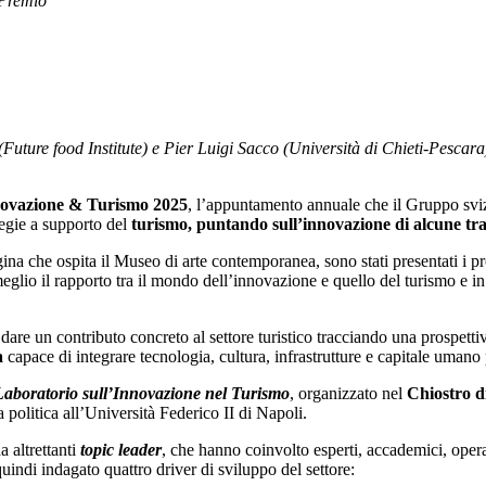
l Premio
Future food Institute) e Pier Luigi Sacco (Università di Chieti-Pescara)
novazione & Turismo 2025
, l’appuntamento annuale che il Gruppo svizz
tegie a supporto del
turismo, puntando sull’innovazione di alcune tra l
ina che ospita il Museo di arte contemporanea, sono stati presentati i pr
meglio il rapporto tra il mondo dell’innovazione e quello del turismo e in
 un contributo concreto al settore turistico tracciando una prospettiva 
a
capace di integrare tecnologia, cultura, infrastrutture e capitale umano pe
Laboratorio sull’Innovazione nel Turismo
, organizzato nel
Chiostro d
politica all’Università Federico II di Napoli.
da altrettanti
topic leader
, che hanno coinvolto esperti, accademici, operato
 quindi indagato quattro driver di sviluppo del settore: