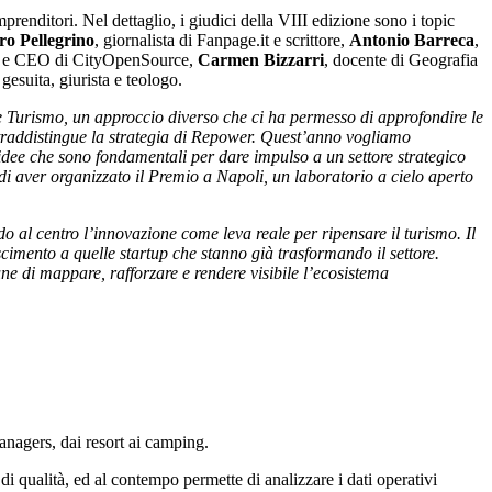
renditori. Nel dettaglio, i giudici della VIII edizione sono i topic
ro Pellegrino
, giornalista di Fanpage.it e scrittore,
Antonio Barreca
,
a e CEO di CityOpenSource,
Carmen Bizzarri
, docente di Geografia
gesuita, giurista e teologo.
Turismo, un approccio diverso che ci ha permesso di approfondire le
ntraddistingue la strategia di Repower. Quest’anno vogliamo
e idee che sono fondamentali per dare impulso a un settore strategico
di aver organizzato il Premio a Napoli, un laboratorio a cielo aperto
 al centro l’innovazione come leva reale per ripensare il turismo. Il
imento a quelle startup che stanno già trasformando il settore.
une di mappare, rafforzare e rendere visibile l’ecosistema
anagers, dai resort ai camping.
di qualità, ed al contempo permette di analizzare i dati operativi