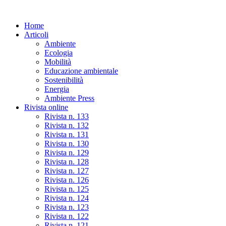
Skip
to
Home
the
Articoli
content
Ambiente
Ecologia
Mobilità
Educazione ambientale
Sostenibilità
Energia
Ambiente Press
Rivista online
Rivista n. 133
Rivista n. 132
Rivista n. 131
Rivista n. 130
Rivista n. 129
Rivista n. 128
Rivista n. 127
Rivista n. 126
Rivista n. 125
Rivista n. 124
Rivista n. 123
Rivista n. 122
Rivista n. 121