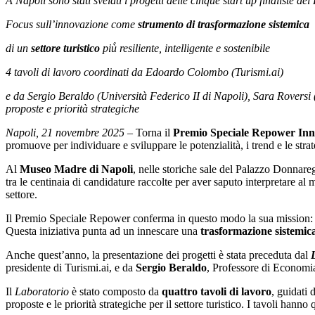
A Napoli sono stati svelati i progetti delle cinque start up finaliste de
Focus sull’innovazione come
strumento di trasformazione sistemica
di un
settore turistico
più̀ resiliente, intelligente e sostenibile
4 tavoli di lavoro coordinati da Edoardo Colombo (Turismi.ai)
e da Sergio Beraldo (Università Federico II di Napoli), Sara Roversi (
proposte e priorità strategiche
Napoli, 21 novembre 2025 –
Torna il
Premio Speciale Repower In
promuove per individuare e sviluppare le potenzialità, i trend e le stra
Al
Museo Madre di
Napoli
, nelle storiche sale del Palazzo Donnareg
tra le centinaia di candidature raccolte per aver saputo interpretare al 
settore.
Il Premio Speciale Repower conferma in questo modo la sua mission: dare
Questa iniziativa punta ad un innescare
una
trasformazione sistemic
Anche quest’anno, la presentazione dei progetti è stata preceduta dal
presidente di Turismi.ai, e da
Sergio Beraldo
, Professore di Economia 
Il
Laboratorio
è stato composto da
quattro tavoli di lavoro
, guidati 
proposte e le priorità strategiche per il settore turistico. I tavoli hanno