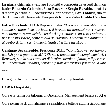
La
giuria
chiamata a valutare i progetti è composta da esperti del mond
leader
Edoardo Colombo, Sara Roversi
e
Sergio Beraldo
, a cui s
direttore generale di Federturismo Confindustria,
Eva Fabbris
, dire
del Turismo all’Università Europea di Roma e Padre
Eraldo Cacchio
Fabio Bocchiola
, AD di Repower Italia:
“Lo scorso anno abbiamo ina
complesse dinamiche che legano il turismo all’innovazione, conservan
continuare a essere vicini ai territori e promuovere un vero confronto 
per il nostro Paese, come quello del turismo. I progetti che abbiamo 
al centro di tanti cambiamenti legati al settore turistico”.
Cristiano Seganfreddo,
Presidente 2031
: “
Con Repower portiamo a Na
workshop e il premio al MADRE sono due momenti complementari: da una
Repower, con la sua capacità di fornire energia al futuro, è il partne
dell’innovazione italiana, perché il futuro dei territori passa dalla 
***
Di seguito la descrizione delle
cinque start up finaliste
:
CORA Hospitality
Cora è la prima piattaforma di Operations Management basata su AI e pen
Cora permette di digitalizzare e semplificare tutte le attività quotidia