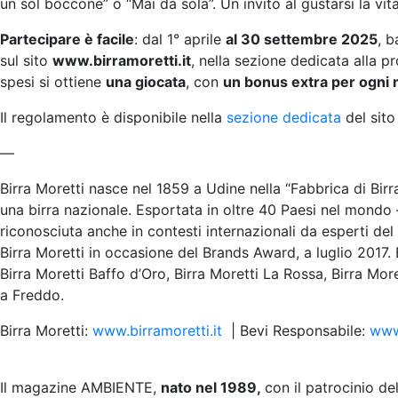
un sol boccone” o “Mai da sola”. Un invito al gustarsi la vi
Partecipare è facile
: dal 1° aprile
al 30 settembre 2025
, 
sul sito
www.birramoretti.it
, nella sezione dedicata alla 
spesi si ottiene
una giocata
, con
un bonus extra per ogni 
Il regolamento è disponibile nella
sezione dedicata
del sito
—
Birra Moretti nasce nel 1859 a Udine nella “Fabbrica di Birr
una birra nazionale. Esportata in oltre 40 Paesi nel mondo –
riconosciuta anche in contesti internazionali da esperti del 
Birra Moretti in occasione del Brands Award, a luglio 2017. 
Birra Moretti Baffo d’Oro, Birra Moretti La Rossa, Birra More
a Freddo.
Birra Moretti:
www.birramoretti.it
| Bevi Responsabile:
www.
Il magazine AMBIENTE,
nato nel 1989,
con il patrocinio de