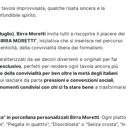
avola improvvisata, qualche risata sincera e la
nfondibile spirito.
luglio)
,
Birra Moretti
invita tutti a
riscoprire il piacere dei
BIRRA MORETTI”
, iniziativa che si inserisce nel percorso
nticità, della convivialità libera dai formalismi.
ratterizzati da sei decori divertenti e originali per far
 esclusivo
, perfetti per rendere ogni tavola ancora più
 e della convivialità per ben oltre la metà degli italiani
ui lasciare da parte
pressioni e convenzioni sociali
,
 momenti condivisi con chi ci fa stare bene
a trasformarsi
zza” in porcellana personalizzati Birra Moretti
. Ogni piatto
”, “Piegata in quattro”, “Disordinata” o “Senza crosta”, “In