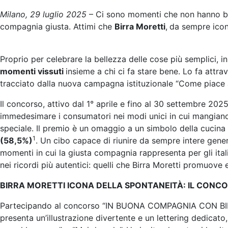
Milano, 29 luglio 2025
– Ci sono momenti che non hanno biso
compagnia giusta. Attimi che
Birra Moretti
,
da sempre icon
Proprio per celebrare la bellezza delle cose più semplici, 
momenti vissuti
insieme a chi ci fa stare bene. Lo fa attr
tracciato dalla nuova campagna istituzionale “Come piace a no
Il concorso, attivo dal 1° aprile e fino al 30 settembre 202
immedesimare i consumatori nei modi unici in cui mangiano 
speciale. Il premio è un omaggio a un simbolo della cucina 
1
(58,5%)
. Un cibo capace di riunire da sempre intere gener
momenti in cui la giusta compagnia rappresenta per gli ita
nei ricordi più autentici: quelli che Birra Moretti promuo
BIRRA MORETTI ICONA DELLA SPONTANEITÀ: IL CONCO
Partecipando al concorso “IN BUONA COMPAGNIA CON BIR
presenta un’illustrazione divertente e un lettering dedicato, 