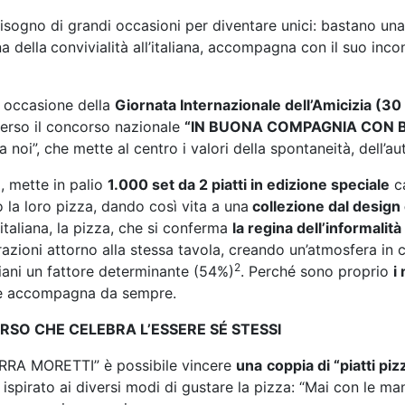
gno di grandi occasioni per diventare unici: bastano una t
a della
convivialità all’italiana, accompagna con il suo inco
in occasione della
Giornata Internazionale dell’Amicizia (30 
averso il concorso nazionale
“IN BUONA COMPAGNIA CON 
i”, che mette al centro i valori della spontaneità, dell’aute
5, mette in palio
1.000 set da 2 piatti in edizione speciale
ca
la loro pizza, dando così vita a una
collezione dal design
italiana, la pizza, che si conferma
la regina dell’informalità
azioni attorno alla stessa tavola, creando un’atmosfera in c
2
liani un fattore determinante (54%)
. Perché sono proprio
i
ve e accompagna da sempre.
RSO CHE CELEBRA L’ESSERE SÉ STESSI
RA MORETTI” è possibile vincere
una
coppia di “piatti pi
ispirato ai diversi modi di gustare la pizza: “Mai con le mani