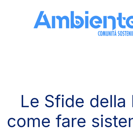
Skip to the content
Le Sfide della L
come fare siste