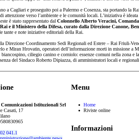
no a Cagliari e proseguito poi a Palermo e Cosenza, sta portando la Rai a 
di attenzione verso l’ambiente e le comunità locali. L’iniziativa è ideat
este è stato rappresentato dal
Colonnello Alberto Veracini, Comandan
Rai e il Ministero della Difesa, curato dalla Direzione Canone, Beni 
tante e note iniziative editoriali della Rai.
ella Direzione Coordinamento Sedi Regionali ed Estere – Rai Friuli-Vene
lo e Miran Hrovatin, operatori dell’informazione morti in missione a 
 biancospino, ciliegio canino e corniolo: essenze comuni nella zona e la 
senza del Sindaco Roberto Dipiazza, di amministratori locali e regionali, di
ione
Menu
a Comunicazioni Istituzionali Srl
Home
ce Casati, 17
Riviste online
ilano
0580830965
Informazioni
02 041.1
mministrazione@ambiente.news