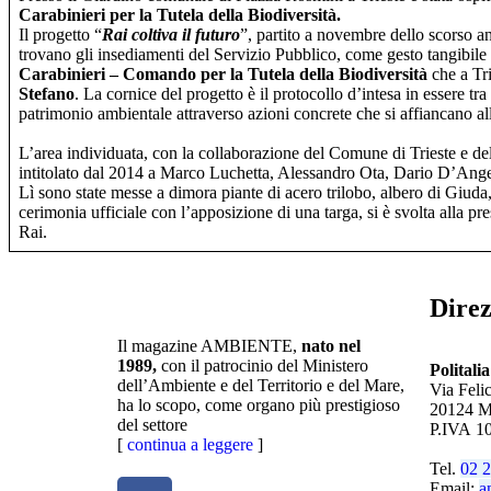
Carabinieri per la Tutela della Biodiversità.
Il progetto “
Rai coltiva il futuro
”, partito a novembre dello scorso an
trovano gli insediamenti del Servizio Pubblico, come gesto tangibile 
Carabinieri – Comando per la Tutela della Biodiversità
che a Tri
Stefano
. La cornice del progetto è il protocollo d’intesa in essere tra
patrimonio ambientale attraverso azioni concrete che si affiancano alle 
L’area individuata, con la collaborazione del Comune di Trieste e d
intitolato dal 2014 a Marco Luchetta, Alessandro Ota, Dario D’Ange
Lì sono state messe a dimora piante di acero trilobo, albero di Giuda,
cerimonia ufficiale con l’apposizione di una targa, si è svolta alla pre
Rai.
Direz
Il magazine AMBIENTE,
nato nel
1989,
con il patrocinio del Ministero
Politali
dell’Ambiente e del Territorio e del Mare,
Via Feli
ha lo scopo, come organo più prestigioso
20124 M
del settore
P.IVA 1
[
continua a leggere
]
Tel.
02 2
Email:
a