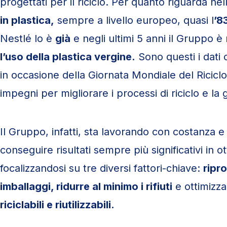
progettati per il riciclo. Per quanto riguarda nel
in plastica,
sempre a livello europeo, quasi l
’8
Nestlé lo è
già
e negli ultimi 5 anni il Gruppo è 
l’uso della plastica vergine.
Sono questi i dati 
in occasione della Giornata Mondiale del Riciclo
impegni per migliorare i processi di riciclo e la g
Il Gruppo, infatti, sta lavorando con costanza 
conseguire risultati sempre più significativi in o
focalizzandosi su tre diversi fattori-chiave:
ripro
imballaggi, ridurre al minimo i rifiuti
e ottimizz
riciclabili e riutilizzabili.