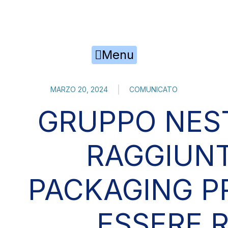
Skip to the content
Menu
MARZO 20, 2024
COMUNICATO
GRUPPO NEST
RAGGIUNT
PACKAGING P
ESSERE R