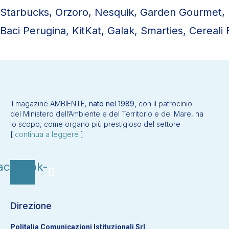
Starbucks, Orzoro, Nesquik, Garden Gourmet, B
Baci Perugina, KitKat, Galak, Smarties, Cereali 
Il magazine AMBIENTE,
nato nel 1989,
con il patrocinio
del Ministero dell’Ambiente e del Territorio e del Mare, ha
lo scopo, come organo più prestigioso del settore
[
continua a leggere
]
acebook-
f
Direzione
Politalia Comunicazioni Istituzionali Srl