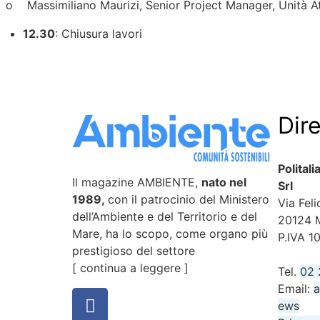
o Massimiliano Maurizi, Senior Project Manager, Unità Att
12.30
: Chiusura lavori
Dir
Polital
Il magazine AMBIENTE,
nato nel
Srl
1989,
con il patrocinio del Ministero
Via Feli
dell’Ambiente e del Territorio e del
20124 
Mare, ha lo scopo, come organo più
P.IVA 
prestigioso del settore
[
continua a leggere
]
Tel.
02 
Email:
a
ews