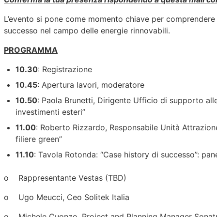
L’evento si pone come momento chiave per comprendere le d
successo nel campo delle energie rinnovabili.
PROGRAMMA
10.30
: Registrazione
10.45
: Apertura lavori, moderatore
10.50
: Paola Brunetti, Dirigente Ufficio di supporto all
investimenti esteri”
11.00
: Roberto Rizzardo, Responsabile Unità Attrazion
filiere green”
11.10
: Tavola Rotonda: “Case history di successo”: panel
o Rappresentante Vestas (TBD)
o Ugo Meucci, Ceo Solitek Italia
o Michele Cuonzo, Project and Planning Manager Sonatrac