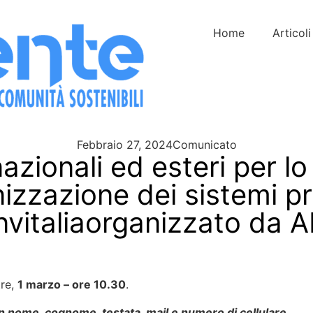
Home
Articoli
Febbraio 27, 2024
Comunicato
nazionali ed esteri per lo 
zzazione dei sistemi prod
Invitaliaorganizzato da A
tre,
1 marzo – ore 10.30
.
 nome, cognome, testata, mail e numero di cellulare.