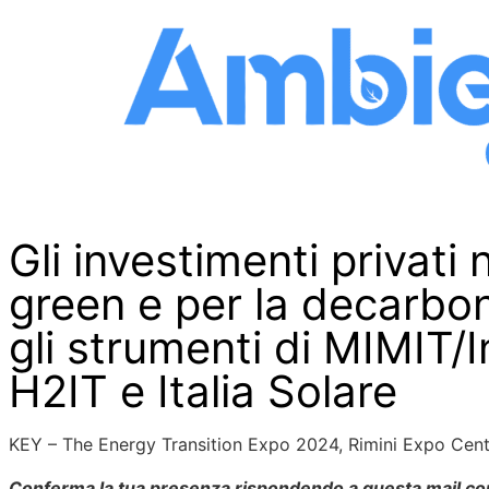
S
k
i
p
t
o
t
h
e
Gli investimenti privati 
c
o
green e per la decarboni
n
gli strumenti di MIMIT/
t
e
H2IT e Italia Solare
n
t
KEY – The Energy Transition Expo 2024, Rimini Expo Cen
Conferma la tua presenza rispondendo a questa mail con