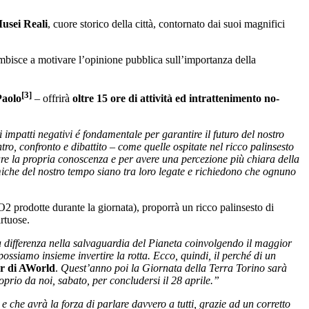
usei Reali
, cuore storico della città, contornato dai suoi magnifici
 ambisce a motivare l’opinione pubblica sull’importanza della
[3]
Paolo
– offrirà
oltre 15 ore di attività ed intrattenimento no-
impatti negativi é fondamentale per garantire il futuro del nostro
tro, confronto e dibattito – come quelle ospitate nel ricco palinsesto
ntare la propria conoscenza e per avere una percezione più chiara della
nomiche del nostro tempo siano tra loro legate e richiedono che ognuno
2 prodotte durante la giornata), proporrà un ricco palinsesto di
rtuose.
 differenza nella salvaguardia del Pianeta coinvolgendo il maggior
ssiamo insieme invertire la rotta. Ecco, quindi, il perché di un
r di AWorld
.
Quest’anno poi la Giornata della Terra Torino sarà
oprio da noi, sabato, per concludersi il 28 aprile.”
e che avrà la forza di parlare davvero a tutti, grazie ad un corretto