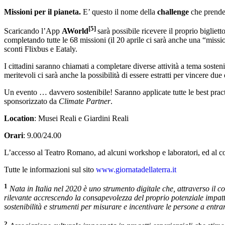
Missioni per il pianeta.
E’ questo il nome della
challenge
che prender
[5]
Scaricando l’App
AWorld
sarà possibile ricevere il proprio bigliet
completando tutte le 68 missioni (il 20 aprile ci sarà anche una “missio
sconti Flixbus e Eataly.
I cittadini saranno chiamati a completare diverse attività a tema sostenib
meritevoli ci sarà anche la possibilità di essere estratti per vincere due
Un evento … davvero sostenibile! Saranno applicate tutte le best pract
sponsorizzato da
Climate Partner
.
Location
: Musei Reali e Giardini Reali
Orari
: 9.00/24.00
L’accesso al Teatro Romano, ad alcuni workshop e laboratori, ed al co
Tutte le informazioni sul sito
www.giornatadellaterra.it
1
Nata in Italia nel 2020 è uno strumento digitale che, attraverso il c
rilevante accrescendo la consapevolezza del proprio potenziale impatto
sostenibilità e strumenti per misurare e incentivare le persone a entra
2