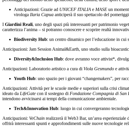
Anticipazioni: Grazie ad
UNICEF ITALIA
e
MASE
un momento d
virologa
Ilaria Capua
anticiperà il suo spettacolo del pomeriggi
I
Giardini Reali
, uno degli spazi più interessanti per patrimonio veget
caratterizza l’anima – si potranno conoscere e scoprire realtà innovative
Biodiversity Hub
: un centro dinamico per l’educazione in cui 
Anticipazioni: Jam Session Animal&Earth, uno studio sulla bioacusti
Diversity&Inclusion Hub
: dove avranno voce attivist*, divulg
Anticipazioni: Laboratorio artistico a cura di
Viola Gesmundo
e attivit
Youth Hub
: uno spazio per i giovani “changemakers”, per rac
Anticipazioni: Attività per le scuole medie e superiori sulla crisi clima
ideato da
LifeGate
con il sostegno di
Fondazione Compagnia di San 
intendono avvicinarsi ai tempi della comunicazione ambientale.
Tech&Innovation Hub
: luogo in cui convergeranno tecnologie
Anticipazioni:
VeChain
realizzerà il Web3 Bar, un’area esperienziale 
offrirà interessanti spunti e approfondimenti sulle nuove tecnologie rela