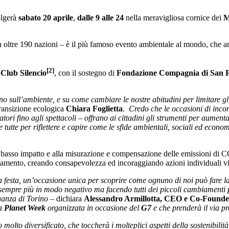
olgerà
sabato 20 aprile
,
dalle 9 alle 24
nella meravigliosa cornice dei
M
ta in oltre 190 nazioni – è il più famoso evento ambientale al mondo, che
[2]
e
Club Silencio
, con il sostegno di
Fondazione Compagnia di San 
 sull’ambiente, e su come cambiare le nostre abitudini per limitare gli 
ransizione ecologica
Chiara Foglietta
.
Credo che le occasioni di incon
oratori fino agli spettacoli – offrano ai cittadini gli strumenti per aume
 e tutte per riflettere e capire come le sfide ambientali, sociali ed eco
a basso impatto e alla misurazione e compensazione delle emissioni di CO
ambiamento, creando consapevolezza ed incoraggiando azioni individuali vi
 festa, un’occasione unica per scoprire come ognuno di noi può fare la
sempre più in modo negativo ma facendo tutti dei piccoli cambiamenti po
inanza di Torino
– dichiara
Alessandro Armillotta, CEO e Co-Founde
la
Planet Week
organizzata in occasione del
G7
e che prenderà il via pr
to diversificato, che toccherà i molteplici aspetti della sostenibilità 