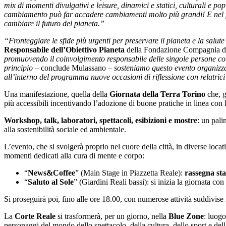
mix di momenti divulgativi e leisure, dinamici e statici, culturali e po
cambiamento può far accadere cambiamenti molto più grandi! E nel fa
cambiare il futuro del pianeta.”
“Fronteggiare le sfide più urgenti per preservare il pianeta e la salute 
Responsabile dell’Obiettivo Pianeta
della Fondazione Compagnia d
promuovendo il coinvolgimento responsabile delle singole persone come 
principio
– conclude Mulassano –
sosteniamo questo evento organizza
all’interno del programma nuove occasioni di riflessione con relatrici 
Una manifestazione, quella della
Giornata della Terra Torino
che, g
più accessibili incentivando l’adozione di buone pratiche in linea con l
Workshop, talk, laboratori, spettacoli, esibizioni e mostre
: un pali
alla sostenibilità sociale ed ambientale.
L’evento, che si svolgerà proprio nel cuore della città, in diverse locati
momenti dedicati alla cura di mente e corpo:
“
News&Coffee
” (Main Stage in Piazzetta Reale):
rassegna st
“
Saluto al Sole
” (Giardini Reali bassi): si inizia la giornata co
Si proseguirà poi, fino alle ore 18.00, con numerose attività suddivise i
La
Corte Reale
si trasformerà, per un giorno, nella
Blue Zone
: luog
personaggi del mondo dello spettacolo, della cultura, dello sport e de