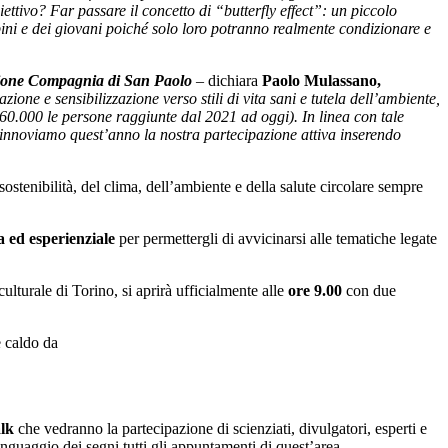
biettivo? Far passare il concetto di “butterfly effect”: un piccolo
ni e dei giovani poiché solo loro potranno realmente condizionare e
one Compagnia di San Paolo
– dichiara
Paolo Mulassano,
ione e sensibilizzazione verso stili di vita sani e tutela dell’ambiente,
660.000 le persone raggiunte dal 2021 ad oggi). In linea con tale
rinnoviamo quest’anno la nostra partecipazione attiva inserendo
ostenibilità, del clima, dell’ambiente e della salute circolare sempre
 ed esperienziale
per permettergli di avvicinarsi alle tematiche legate
culturale di Torino, si aprirà ufficialmente alle
ore 9.00
con due
è caldo da
alk
che vedranno la partecipazione di scienziati, divulgatori, esperti e
inguaggio dei segni tutti gli appuntamenti di quest’area.