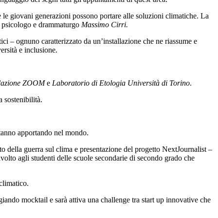
le giovani generazioni possono portare alle soluzioni climatiche. La
sta, psicologo e drammaturgo
Massimo Cirri.
ici – ognuno caratterizzato da un’installazione che ne riassume e
ersità e inclusione.
dazione ZOOM
e
Laboratorio di Etologia Università di Torino
.
 sostenibilità.
 stanno apportando nel mondo.
tto della guerra sul clima e presentazione del progetto NextJournalist –
volto agli studenti delle scuole secondarie di secondo grado che
climatico.
ando mocktail e sarà attiva una challenge tra start up innovative che