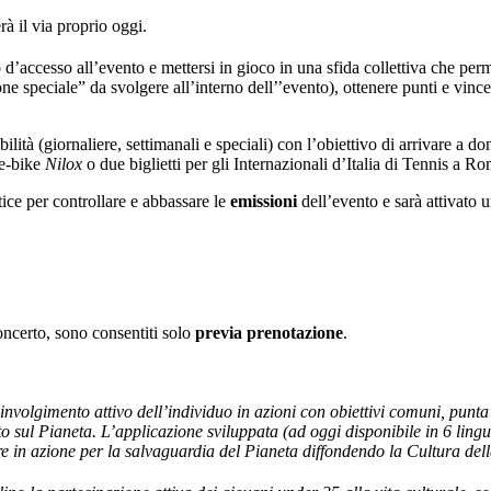
à il via proprio oggi.
to d’accesso all’evento e mettersi in gioco in una sfida collettiva che pe
ne speciale” da svolgere all’interno dell’’evento), ottenere punti e vince
ilità (giornaliere, settimanali e speciali) con l’obiettivo di arrivare a d
 e-bike
Nilox
o due biglietti per gli Internazionali d’Italia di Tennis a Ro
ice per controllare e abbassare le
emissioni
dell’evento e sarà attivato 
ncerto, sono consentiti solo
previa prenotazione
.
oinvolgimento attivo dell’individuo in azioni con obiettivi comuni, punta
 sul Pianeta. L’applicazione sviluppata (ad oggi disponibile in 6 lingue
re in azione per la salvaguardia del Pianeta diffondendo la Cultura della