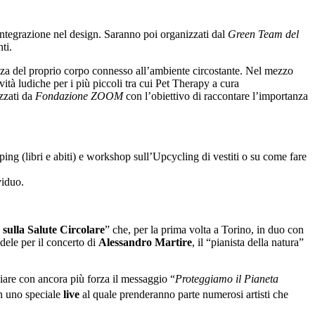
a integrazione nel design. Saranno poi organizzati dal
Green Team del
ti.
zza del proprio corpo connesso all’ambiente circostante. Nel mezzo
ività ludiche per i più piccoli tra cui Pet Therapy a cura
izzati da
Fondazione ZOOM
con l’obiettivo di raccontare l’importanza
ing (libri e abiti) e workshop sull’Upcycling di vestiti o su come fare
viduo.
 sulla Salute Circolare
” che, per la prima volta a Torino, in duo con
ndele per il concerto di
Alessandro Martire
, il “pianista della natura”
iare con ancora più forza il messaggio “
Proteggiamo il Pianeta
on uno speciale
live
al quale prenderanno parte numerosi artisti che