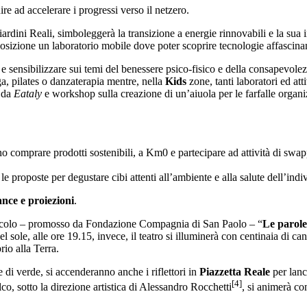
ire ad accelerare i progressi verso il netzero.
Giardini Reali, simboleggerà la transizione a energie rinnovabili e la su
osizione un laboratorio mobile dove poter scoprire tecnologie affascinan
 sensibilizzare sui temi del benessere psico-fisico e della consapevole
ga, pilates o danzaterapia mentre, nella
Kids
zone, tanti laboratori ed att
i da
Eataly
e workshop sulla creazione di un’aiuola per le farfalle organ
 comprare prodotti sostenibili, a Km0 e partecipare ad attività di swapp
le proposte per degustare cibi attenti all’ambiente e alla salute dell’indi
ance e proiezioni
.
tacolo – promosso da Fondazione Compagnia di San Paolo – “
Le parole
 sole, alle ore 19.15, invece, il teatro si illuminerà con centinaia di ca
io alla Terra.
di verde, si accenderanno anche i riflettori in
Piazzetta Reale
per lanc
[4]
lco, sotto la direzione artistica di Alessandro Rocchetti
, si animerà c