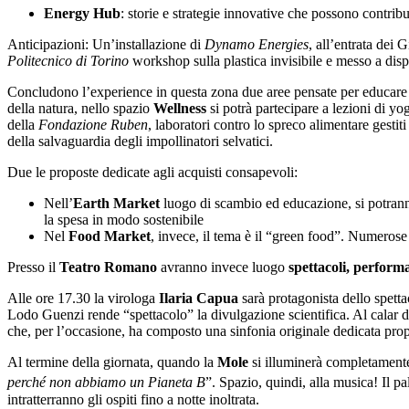
Energy Hub
: storie e strategie innovative che possono contribu
Anticipazioni: Un’installazione di
Dynamo Energies
, all’entrata dei 
Politecnico di Torino
workshop sulla plastica invisibile e messo a disp
Concludono l’experience in questa zona due aree pensate per educare e
della natura, nello spazio
Wellness
si potrà partecipare a lezioni di yo
della
Fondazione Ruben
, laboratori contro lo spreco alimentare gestit
della salvaguardia degli impollinatori selvatici.
Due le proposte dedicate agli acquisti consapevoli:
Nell’
Earth Market
luogo di scambio ed educazione, si potranno
la spesa in modo sostenibile
Nel
Food Market
, invece, il tema è il “green food”. Numerose 
Presso il
Teatro Romano
avranno invece luogo
spettacoli, perform
Alle ore 17.30 la virologa
Ilaria Capua
sarà protagonista dello spet
Lodo Guenzi rende “spettacolo” la divulgazione scientifica. Al calar del
che, per l’occasione, ha composto una sinfonia originale dedicata propr
Al termine della giornata, quando la
Mole
si illuminerà completamente 
perché non abbiamo un Pianeta B
”. Spazio, quindi, alla musica! Il pa
intratterranno gli ospiti fino a notte inoltrata.