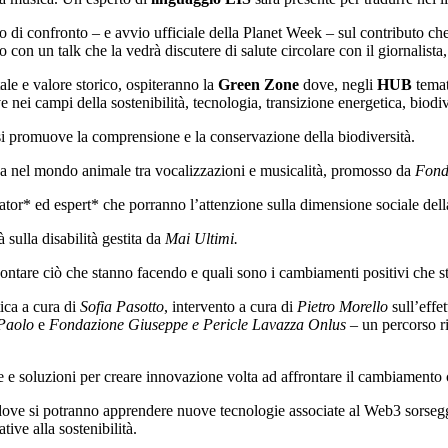
i confronto – e avvio ufficiale della Planet Week – sul contributo che 
o con un talk che la vedrà discutere di salute circolare con il giornali
ale e valore storico, ospiteranno la
Green Zone
dove, negli
HUB
temat
 nei campi della sostenibilità, tecnologia, transizione energetica, biodiv
si promuove la comprensione e la conservazione della biodiversità.
ca nel mondo animale tra vocalizzazioni e musicalità, promosso da
Fon
ator* ed espert* che porranno l’attenzione sulla dimensione sociale della
à sulla disabilità gestita da
Mai Ultimi.
contare ciò che stanno facendo e quali sono i cambiamenti positivi che
tica a cura di
Sofia Pasotto
, intervento a cura di
Pietro Morello
sull’effe
Paolo
e
Fondazione Giuseppe e Pericle Lavazza Onlus
– un percorso ri
 e soluzioni per creare innovazione volta ad affrontare il cambiamento 
dove si potranno apprendere nuove tecnologie associate al Web3 sorseggi
tive alla sostenibilità.