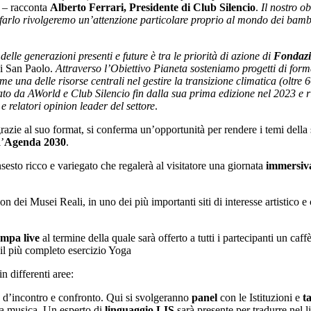
p
– racconta
Alberto Ferrari, Presidente di Club Silencio
.
Il nostro o
rlo rivolgeremo un’attenzione particolare proprio al mondo dei bambi
delle generazioni presenti e future è tra le priorità di azione di
Fondazi
i San Paolo.
Attraverso l’Obiettivo Pianeta sosteniamo progetti di formaz
una delle risorse centrali nel gestire la transizione climatica (oltre 
to da AWorld e Club Silencio fin dalla sua prima edizione nel 2023 e 
e relatori opinion leader del settore
.
razie al suo format, si conferma un’opportunità per rendere i temi della s
’
Agenda 2030
.
nsesto ricco e variegato che regalerà al visitatore una giornata
immersiva
on dei Musei Reali, in uno dei più importanti siti di interesse artistico e 
ampa live
al termine della quale sarà offerto a tutti i partecipanti un caff
n il più completo esercizio Yoga
n differenti aree:
o d’incontro e confronto. Qui si svolgeranno
panel
con le Istituzioni e
t
lla musica. Un esperto di
linguaggio LIS
sarà presente per tradurre nel l