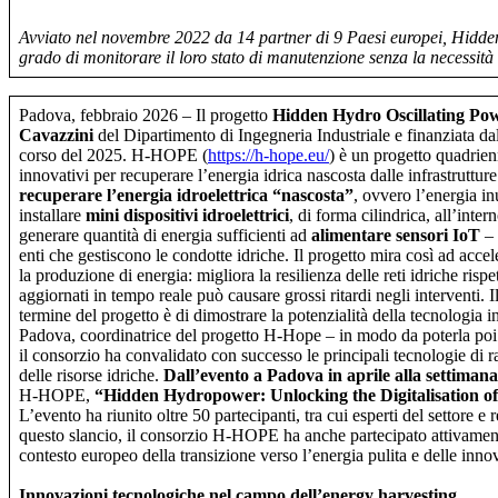
Avviato nel novembre 2022 da 14 partner di 9 Paesi europei, Hidden H
grado di monitorare il loro stato di manutenzione senza la necessità 
Padova, febbraio 2026 – Il progetto
Hidden Hydro Oscillating P
Cavazzini
del Dipartimento di Ingegneria Industriale e finanziata 
corso del 2025. H-HOPE (
https://h-hope.eu/
) è un progetto quadrie
innovativi per recuperare l’energia idrica nascosta dalle infrastrutture 
recuperare l’energia idroelettrica “nascosta”
, ovvero l’energia in
installare
mini dispositivi idroelettrici
, di forma cilindrica, all’inte
generare quantità di energia sufficienti ad
alimentare sensori
IoT
– 
enti che gestiscono le condotte idriche. Il progetto mira così ad accel
la produzione di energia: migliora la resilienza delle reti idriche risp
aggiornati in tempo reale può causare grossi ritardi negli interventi.
termine del progetto è di dimostrare la potenzialità della tecnologia 
Padova, coordinatrice del progetto H-Hope – in modo da poterla poi app
il consorzio ha convalidato con successo le principali tecnologie di r
delle risorse idriche.
Dall’evento a Padova in aprile alla settimana
H-HOPE,
“Hidden Hydropower: Unlocking the Digitalisation 
L’evento ha riunito oltre 50 partecipanti, tra cui esperti del settore e r
questo slancio, il consorzio H-HOPE ha anche partecipato attivamen
contesto europeo della transizione verso l’energia pulita e delle inn
Innovazioni tecnologiche nel campo dell’energy harvesting