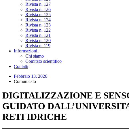
Rivista n. 127
Rivista n. 126
Rivista n. 125
Rivista n. 124
Rivista n. 123
Rivista n. 122
Rivista n. 121
Rivista n. 120
Rivista n. 119
Informazioni
Chi siamo
Comitato scientifico
Contatti
Febbraio 13, 2026
Comunicato
DIGITALIZZAZIONE E SEN
GUIDATO DALL’UNIVERSITA
RETI IDRICHE