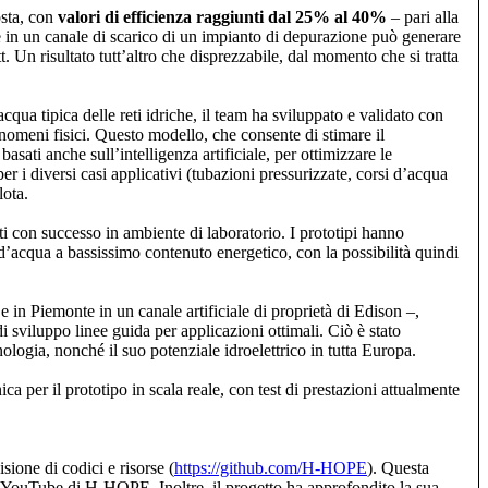
osta, con
valori di efficienza raggiunti dal 25% al 40%
– pari alla
rre in un canale di scarico di un impianto di depurazione può generare
. Un risultato tutt’altro che disprezzabile, dal momento che si tratta
cqua tipica delle reti idriche, il team ha sviluppato e validato con
omeni fisici. Questo modello, che consente di stimare il
ati anche sull’intelligenza artificiale, per ottimizzare le
er i diversi casi applicativi (tubazioni pressurizzate, corsi d’acqua
ilota.
ati con successo in ambiente di laboratorio. I prototipi hanno
’acqua a bassissimo contenuto energetico, con la possibilità quindi
 e in Piemonte in un canale artificiale di proprietà di Edison –,
di sviluppo linee guida per applicazioni ottimali. Ciò è stato
nologia, nonché il suo potenziale idroelettrico in tutta Europa.
a per il prototipo in scala reale, con test di prestazioni attualmente
ione di codici e risorse (
https://github.com/H-HOPE
). Questa
ale YouTube di H-HOPE. Inoltre, il progetto ha approfondito la sua