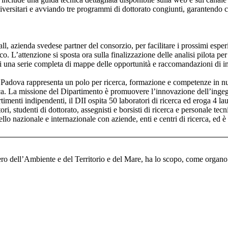
ersitari e avviando tre programmi di dottorato congiunti, garantendo ch
, azienda svedese partner del consorzio, per facilitare i prossimi esperim
tenzione si sposta ora sulla finalizzazione delle analisi pilota per i si
a di una serie completa di mappe delle opportunità e raccomandazioni di
i Padova rappresenta un polo per ricerca, formazione e competenze in 
ica. La missione del Dipartimento è promuovere l’innovazione dell’ingegne
timenti indipendenti, il DII ospita 50 laboratori di ricerca ed eroga 4 l
ri, studenti di dottorato, assegnisti e borsisti di ricerca e personale tecn
lo nazionale e internazionale con aziende, enti e centri di ricerca, ed è 
ero dell’Ambiente e del Territorio e del Mare, ha lo scopo, come organo 