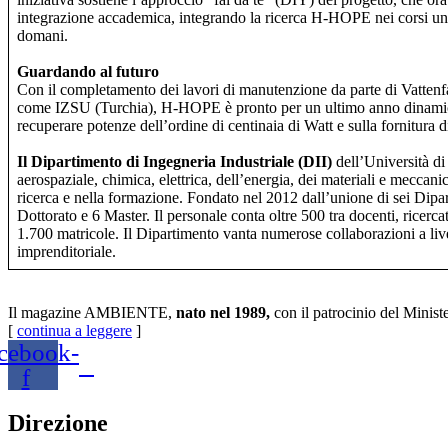
integrazione accademica, integrando la ricerca H-HOPE nei corsi univ
domani.
Guardando al futuro
Con il completamento dei lavori di manutenzione da parte di Vattenfall
come IZSU (Turchia), H-HOPE è pronto per un ultimo anno dinamico. L’at
recuperare potenze dell’ordine di centinaia di Watt e sulla fornitur
Il Dipartimento di Ingegneria Industriale (DII)
dell’Università d
aerospaziale, chimica, elettrica, dell’energia, dei materiali e meccan
ricerca e nella formazione. Fondato nel 2012 dall’unione di sei Dipar
Dottorato e 6 Master. Il personale conta oltre 500 tra docenti, ricercato
1.700 matricole. Il Dipartimento vanta numerose collaborazioni a livel
imprenditoriale.
Il magazine AMBIENTE,
nato nel 1989,
con il patrocinio del Minist
[
continua a leggere
]
cebook-
f
Direzione