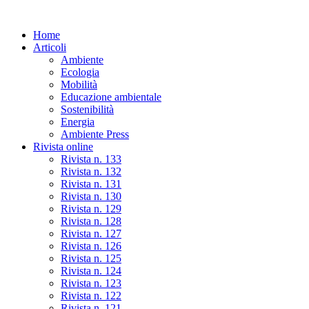
Skip
to
Home
the
Articoli
content
Ambiente
Ecologia
Mobilità
Educazione ambientale
Sostenibilità
Energia
Ambiente Press
Rivista online
Rivista n. 133
Rivista n. 132
Rivista n. 131
Rivista n. 130
Rivista n. 129
Rivista n. 128
Rivista n. 127
Rivista n. 126
Rivista n. 125
Rivista n. 124
Rivista n. 123
Rivista n. 122
Rivista n. 121