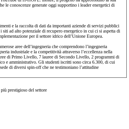
e le conoscenze generate oggi supportino i leader energetici di
enti e la raccolta di dati da importanti aziende di servizi pubblici
ti ad alto potenziale di recupero energetico in cui ci si aspetta di
 implementazione per il settore idrico dell’Unione Europea.
numerose aree dell’ingegneria che comprendono l’ingegneria
ria industriale e la competitività attraverso l’eccellenza nella
auree di Primo Livello, 7 lauree di Secondo Livello, 2 programmi di
ico e amministrativo. Gli studenti iscritti sono circa 6.300, di cui
sede di diversi spin-off che ne testimoniano l’attitudine
più prestigioso del settore