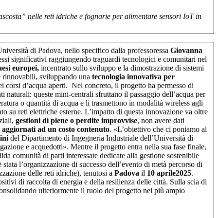
costa” nelle reti idriche e fognarie per alimentare sensori IoT in
’Università di Padova, nello specifico dalla professoressa
Giovanna
i significativi raggiungendo traguardi tecnologici e comunitari nel
aesi europei,
incentrato sullo sviluppo e la dimostrazione di sistemi
e rinnovabili, sviluppando una
tecnologia innovativa per
 nei corsi d’acqua aperti. Nel concreto, il progetto ha permesso di
ti naturali: queste mini-centrali sfruttano il passaggio dell’acqua per
ratura o quantità di acqua e li trasmettono in modalità wireless agli
nto su reti elettriche esterne. L’impatto di questa innovazione va oltre
ziali,
gestioni di piene o perdite improvvise
, non avere dati
 aggiornati ad un costo contenuto
. «L’obiettivo che ci poniamo al
ini
del Dipartimento di Ingegneria Industriale dell’Università di
azione e acquedotti». Mentre il progetto entra nella sua fase finale,
ida comunità di parti interessate dedicate alla gestione sostenibile
 stata l’organizzazione di successo dell’evento di metà percorso di
zzazione delle reti idriche), tenutosi a
Padova
il
10 aprile2025
.
itivi di raccolta di energia e della resilienza delle città. Sulla scia di
olidando ulteriormente il ruolo del progetto nel più ampio