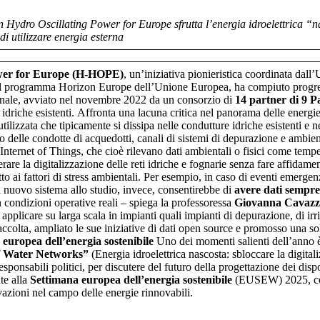
ydro Oscillating Power for Europe sfrutta l’energia idroelettrica “nas
di utilizzare energia esterna
ower for Europe (H-HOPE)
, un’iniziativa pionieristica coordinata dall
dal programma Horizon Europe dell’Unione Europea, ha compiuto progress
nnale, avviato nel novembre 2022 da un consorzio di
14 partner di 9 P
idriche esistenti.
Affronta una lacuna critica nel panorama delle energi
utilizzata che tipicamente si dissipa nelle condutture idriche esistenti e
rno delle condotte di acquedotti, canali di sistemi di depurazione e ambien
Internet of Things, che cioè rilevano dati ambientali o fisici come tempe
erare la digitalizzazione delle reti idriche e fognarie senza fare affidame
etto ai fattori di stress ambientali. Per esempio, in caso di eventi emergen
 Il nuovo sistema allo studio, invece, consentirebbe di
avere dati sempre
in condizioni operative reali – spiega la professoressa
Giovanna Cavazz
licare su larga scala in impianti quali impianti di depurazione, di irrig
accolta, ampliato le sue iniziative di dati open source e promosso una sol
 europea dell’energia sostenibile
Uno dei momenti salienti dell’anno è
of Water Networks”
(Energia idroelettrica nascosta: sbloccare la digitali
esponsabili politici, per discutere del futuro della progettazione dei dispos
te alla
Settimana europea dell’energia sostenibile
(EUSEW) 2025, cons
ovazioni nel campo delle energie rinnovabili.