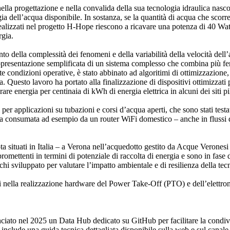
ella progettazione e nella convalida della sua tecnologia idraulica nasc
rgia dell’acqua disponibile. In sostanza, se la quantità di acqua che sco
 realizzati nel progetto H-Hope riescono a ricavare una potenza di 40 Watt
rgia.
to della complessità dei fenomeni e della variabilità della velocità dell’a
ppresentazione semplificata di un sistema complesso che combina più fen
ndizioni operative, è stato abbinato ad algoritimi di ottimizzazione, bas
 Questo lavoro ha portato alla finalizzazione di dispositivi ottimizzati p
rare energia per centinaia di kWh di energia elettrica in alcuni dei siti p
 per applicazioni su tubazioni e corsi d’acqua aperti, che sono stati test
za consumata ad esempio da un router WiFi domestico – anche in flussi d
ilota situati in Italia – a Verona nell’acquedotto gestito da Acque Veronesi
romettenti in termini di potenziale di raccolta di energia e sono in fase 
hi sviluppato per valutare l’impatto ambientale e di resilienza della tec
vi nella realizzazione hardware del Power Take-Off (PTO) e dell’elettronic
ato nel 2025 un Data Hub dedicato su GitHub per facilitare la condivis
ra include una guida tecnica dettagliata disponibile sulla web e sul can