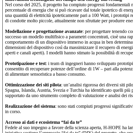
Nel corso del 2025, il progetto ha compiuto progressi fondamentali n
percentuale di energia che si può ricavare dal totale ipotetico di ene
una quantità di elettricità ipoteticamente pari a 100 Watt, i prototipi
di condotte molto piccole, attualmente non sfruttate per produrre ene
Modellazione e progettazione avanzate
: per progettare tenendo con
successo un modello multifisico a parametri concentrati, cioè una ra
comportamento di un dispositivo immerso in acqua in ben determinate co
dimensioni del dispositivo così da massimizzare il recupero di energia.
aperti e canali aperti). I modelli hanno stimato la possibilità di recupe
Prototipazione e test
: i team di ingegneri hanno sviluppato prototipi
consentito di recuperare potenze dell’ordine di 1W – pari alla poten
di alimentare sensoristica a basso consumo.
Ottimizzazione dei siti pilota
: un’analisi rigorosa dei diversi siti p
Spagna, Islanda, Austria, Svezia e Turchia ha identificato quelli più p
supportato da uno strumento completo di valutazione e analisi dei risc
Realizzazione del sistema
: sono stati compiuti progressi significati
in corso.
Accesso ai dati e ecosistema “fai da te”
Fedele al suo impegno a favore della scienza aperta, H-HOPE ha lanci
iniziativa sostiene l’approccio “fai da te” (DIY) del progetto, che o