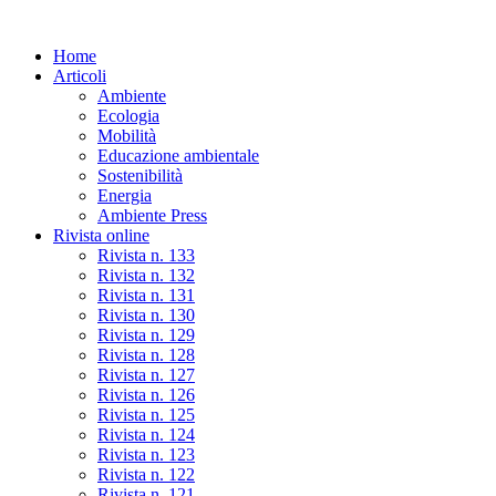
Skip
to
Home
the
Articoli
content
Ambiente
Ecologia
Mobilità
Educazione ambientale
Sostenibilità
Energia
Ambiente Press
Rivista online
Rivista n. 133
Rivista n. 132
Rivista n. 131
Rivista n. 130
Rivista n. 129
Rivista n. 128
Rivista n. 127
Rivista n. 126
Rivista n. 125
Rivista n. 124
Rivista n. 123
Rivista n. 122
Rivista n. 121