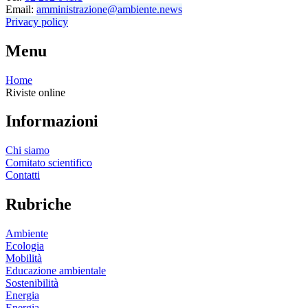
Email:
amministrazione@ambiente.news
Privacy policy
Menu
Home
Riviste online
Informazioni
Chi siamo
Comitato scientifico
Contatti
Rubriche
Ambiente
Ecologia
Mobilità
Educazione ambientale
Sostenibilità
Energia
Energia