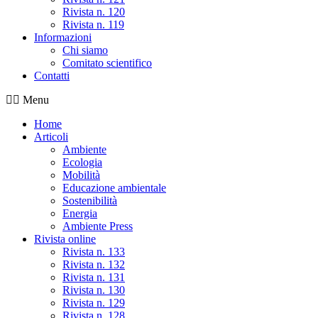
Rivista n. 120
Rivista n. 119
Informazioni
Chi siamo
Comitato scientifico
Contatti
Menu
Home
Articoli
Ambiente
Ecologia
Mobilità
Educazione ambientale
Sostenibilità
Energia
Ambiente Press
Rivista online
Rivista n. 133
Rivista n. 132
Rivista n. 131
Rivista n. 130
Rivista n. 129
Rivista n. 128