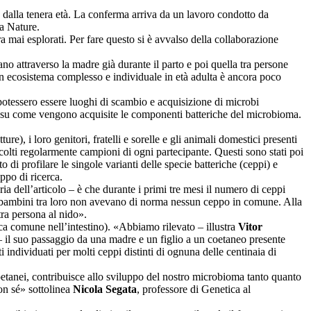
 dalla tenera età. La conferma arriva da un lavoro condotto da
ica Nature.
 mai esplorati. Per fare questo si è avvalso della collaborazione
no attraverso la madre già durante il parto e poi quella tra persone
n ecosistema complesso e individuale in età adulta è ancora poco
a, potessero essere luoghi di scambio e acquisizione di microbi
ndi su come vengono acquisite le componenti batteriche del microbioma.
ure), i loro genitori, fratelli e sorelle e gli animali domestici presenti
ccolti regolarmente campioni di ogni partecipante. Questi sono stati poi
di profilare le singole varianti delle specie batteriche (ceppi) e
ppo di ricerca.
ria dell’articolo – è che durante i primi tre mesi il numero di ceppi
, i bambini tra loro non avevano di norma nessun ceppo in comune. Alla
tra persona al nido».
ica comune nell’intestino). «Abbiamo rilevato – illustra
Vitor
 – il suo passaggio da una madre e un figlio a un coetaneo presente
ti individuati per molti ceppi distinti di ognuna delle centinaia di
coetanei, contribuisce allo sviluppo del nostro microbioma tanto quanto
on sé» sottolinea
Nicola Segata
, professore di Genetica al