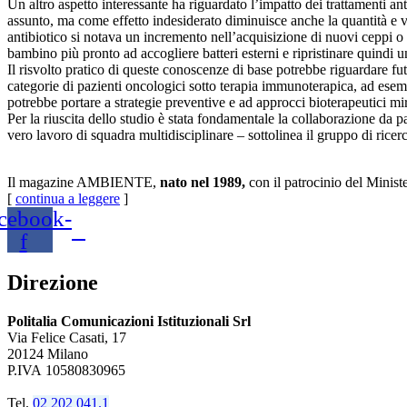
Un altro aspetto interessante ha riguardato l’impatto dei trattamenti an
assunto, ma come effetto indesiderato diminuisce anche la quantità e v
antibiotico si notava un incremento nell’acquisizione di nuovi ceppi o 
bambino più pronto ad accogliere batteri esterni e ripristinare quindi
Il risvolto pratico di queste conoscenze di base potrebbe riguardare fut
categorie di pazienti oncologici sotto terapia immunoterapica, ad esemp
potrebbe portare a strategie preventive e ad approcci bioterapeutici mi
Per la riuscita dello studio è stata fondamentale la collaborazione da par
vero lavoro di squadra multidisciplinare – sottolinea il gruppo di ric
Il magazine AMBIENTE,
nato nel 1989,
con il patrocinio del Minist
[
continua a leggere
]
cebook-
f
Direzione
Politalia Comunicazioni Istituzionali Srl
Via Felice Casati, 17
20124 Milano
P.IVA 10580830965
Tel.
02 202 041.1