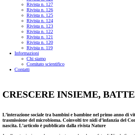
Rivista n. 127
Rivista n. 126
Rivista n. 125
Rivista n. 124
Rivista n. 123
Rivista n. 122
Rivista n. 121
Rivista n. 120
Rivista n. 119
Informazioni
Chi siamo
Comitato scientifico
Contatti
CRESCERE INSIEME, BATT
L’interazione sociale tra bambini e bambine nel primo anno di vita 
trasmissione del microbioma. Coinvolti tre nidi d’infanzia del Comu
nascita. L’articolo è pubblicato dalla rivista Nature