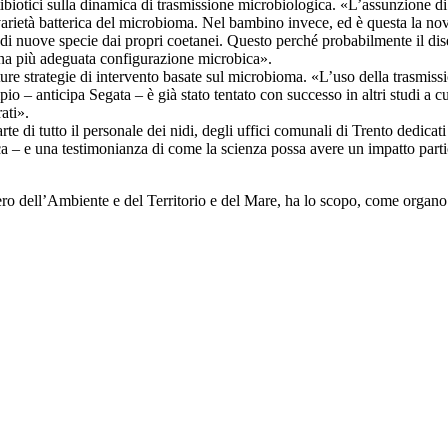
tibiotici sulla dinamica di trasmissione microbiologica. «L’assunzione di
arietà batterica del microbioma. Nel bambino invece, ed è questa la nov
di nuove specie dai propri coetanei. Questo perché probabilmente il disequ
 una più adeguata configurazione microbica».
ure strategie di intervento basate sul microbioma. «L’uso della trasmissio
io – anticipa Segata – è già stato tentato con successo in altri studi a
rati».
te di tutto il personale dei nidi, degli uffici comunali di Trento dedicati
erca – e una testimonianza di come la scienza possa avere un impatto part
ero dell’Ambiente e del Territorio e del Mare, ha lo scopo, come organo 