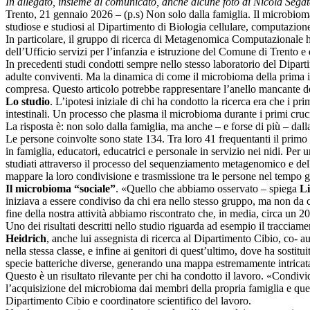
In allegato, insieme al comunicato, anche alcune foto di Nicola Sega
Trento, 21 gennaio 2026 – (p.s) Non solo dalla famiglia. Il microbioma
studiose e studiosi al Dipartimento di Biologia cellulare, computazione 
In particolare, il gruppo di ricerca di Metagenomica Computazionale ha 
dell’Ufficio servizi per l’infanzia e istruzione del Comune di Trento e 
In precedenti studi condotti sempre nello stesso laboratorio del Dipart
adulte conviventi. Ma la dinamica di come il microbioma della prima i
compresa. Questo articolo potrebbe rappresentare l’anello mancante de
Lo studio
. L’ipotesi iniziale di chi ha condotto la ricerca era che i p
intestinali. Un processo che plasma il microbioma durante i primi cruc
La risposta è: non solo dalla famiglia, ma anche – e forse di più – dall
Le persone coinvolte sono state 134. Tra loro 41 frequentanti il primo anno
in famiglia, educatori, educatrici e personale in servizio nei nidi. Per
studiati attraverso il processo del sequenziamento metagenomico e dell’a
mappare la loro condivisione e trasmissione tra le persone nel tempo 
Il microbioma “sociale”
. «Quello che abbiamo osservato – spiega
Li
iniziava a essere condiviso da chi era nello stesso gruppo, ma non da
fine della nostra attività abbiamo riscontrato che, in media, circa un 
Uno dei risultati descritti nello studio riguarda ad esempio il tracci
Heidrich
, anche lui assegnista di ricerca al Dipartimento Cibio, co- a
nella stessa classe, e infine ai genitori di quest’ultimo, dove ha sostitu
specie batteriche diverse, generando una mappa estremamente intricat
Questo è un risultato rilevante per chi ha condotto il lavoro. «Condivi
l’acquisizione del microbioma dai membri della propria famiglia e quest
Dipartimento Cibio e coordinatore scientifico del lavoro.