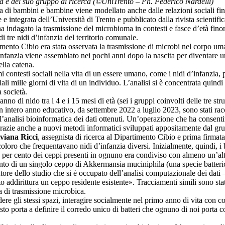
ta e del suo gruppo di ricerca (©UniTrento – Ph. Federico Nardelli)
 di bambini e bambine viene modellato anche dalle relazioni sociali fin
e integrata dell’Università di Trento e pubblicato dalla rivista scientif
indagato la trasmissione del microbioma in contesti e fasce d’età finora
di tre nidi d’infanzia del territorio comunale.
imento Cibio era stata osservata la trasmissione di microbi nel corpo uma
nfanzia viene assemblato nei pochi anni dopo la nascita per diventare u
lla catena.
rimi contesti sociali nella vita di un essere umano, come i nidi d’infanzi
iali mille giorni di vita di un individuo. L’analisi si è concentrata qui
a società.
 di nido tra i 4 e i 15 mesi di età (sei i gruppi coinvolti delle tre strutt
 un intero anno educativo, da settembre 2022 a luglio 2023, sono stati ra
nalisi bioinformatica dei dati ottenuti. Un’operazione che ha consentito 
grazie anche a nuovi metodi informatici sviluppati appositamente dal gru
viana Ricci
, assegnista di ricerca al Dipartimento Cibio e prima firmata
 coloro che frequentavano nidi d’infanzia diversi. Inizialmente, quindi
20 per cento dei ceppi presenti in ognuno era condiviso con almeno un’al
amento di un singolo ceppo di Akkermansia muciniphila (una specie batter
utore dello studio che si è occupato dell’analisi computazionale dei dati
ito addirittura un ceppo residente esistente». Tracciamenti simili sono sta
a di trasmissione microbica.
dere gli stessi spazi, interagire socialmente nel primo anno di vita con 
o porta a definire il corredo unico di batteri che ognuno di noi porta c