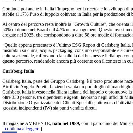
Continua poi anche in Italia l’impegno per la ricerca e lo sviluppo di pr
stabile al 17% l’uso di luppolo coltivato in Italia per la produzione d
Al centro del percorso resta inoltre la “Growth Culture”, che orienta 
50% di donne nel Board e il 42% nel management. Ǫuesto investimento 
erogate nel 2025, che corrispondono a oltre 58 ore medie di formazion
“Ǫuello appena presentato è l’ultimo ESG Report di Carlsberg Italia, la
misurabili su clima, acqua, packaging, consumo responsabile e sicurezza,
cultura aziendale, rafforzando la solidità del business e il dialogo 
questo percorso, rendendolo ancora più coerente con il contesto in cui 
Carlsberg Italia
Carlsberg Italia, parte del Gruppo Carlsberg, è il terzo produttore nazion
Birrificio Angelo Poretti, l’azienda vanta un portafoglio di marchi glo
Carlsberg Italia investe nella filiera italiana del luppolo e promuove
oltre 330 persone, tra dipendenti e agenti, lavorano negli uffici di Mil
Distribuzione Organizzata e dei Clienti Speciali e, attraverso l’attivi
grossisti indipendenti (IW) sia punti vendita diretti.
Il magazine AMBIENTE,
nato nel 1989,
con il patrocinio del Minist
[
continua a leggere
]