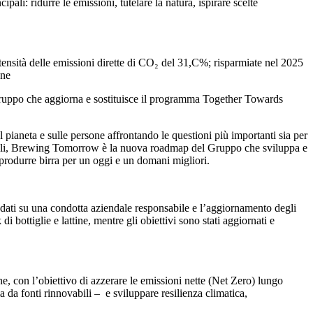
 ridurre le emissioni, tutelare la natura, ispirare scelte
tensità delle emissioni dirette di CO₂ del 31,C%; risparmiate nel 2025
one
Gruppo che aggiorna e sostituisce il programma Together Towards
 pianeta e sulle persone affrontando le questioni più importanti sia per
pevoli, Brewing Tomorrow è la nuova roadmap del Gruppo che sviluppa e
 produrre birra per un oggi e un domani migliori.
ati su una condotta aziendale responsabile e l’aggiornamento degli
 di bottiglie e lattine, mentre gli obiettivi sono stati aggiornati e
e, con l’obiettivo di azzerare le emissioni nette (Net Zero) lungo
a da fonti rinnovabili – e sviluppare resilienza climatica,