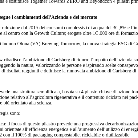
 sostituisce Together Towards ZERO and Beyondcon 4 pilastri principali:
e segue i cambiamenti dell’Azienda e del mercato
ta: riduzione dal 2015 dei consumi complessivi di acqua del 3C,8% e l’in
re al centro con la Growth Culture; erogate oltre 1C.000 ore di formazi
tti di Induno Olona (VA) Brewing Tomorrow, la nuova strategia ESG di 
 ribadisce l’ambizione di Carlsberg di ridurre l’impatto dell’azienda sul
oteggendo la natura, valorizzando le persone e ispirando scelte consa
i risultati raggiunti e definisce la rinnovata ambizione di Carlsberg di
una struttura semplificata, basata su 4 pilastri chiave di azione fond
zione relativo all’agricoltura rigenerativa e il contenuto riciclato nei pack
e più orientato alla scienza.
ategia sono:
ica: il focus di questo pilastro prevede una progressiva decarbonizzazion
i orientate all’efficienza energetica e all’aumento dell’utilizzo di energi
 con il 100% di packaging compostabile, riciclabile o riutilizzabile.