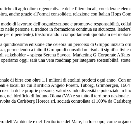
atiche di agricoltura rigenerativa e delle filiere locali, considerate ele
i birra, anche grazie all’ormai consolidata relazione con Italian Hops Co
il modo di lavorare dell’organizzazione e promuove responsabilità, colla
nelle persone si traduce in formazione continua su sicurezza, leadersh
e per dipendente), trasformando i comportamenti quotidiani nel motore d
 quindicesima edizione che celebra un percorso di Gruppo iniziato ormai 
 permettendo a tutto il Gruppo di consolidare risultati significativi e d
con gli stakeholder – spiega Serena Savoca, Marketing G Corporate Affai
operiamo oggi: sarà una vera roadmap per integrare sostenibilità, strate
ale di birra con oltre 1,1 milioni di ettolitri prodotti ogni anno. Con uno 
bali e locali tra cui Birrificio Angelo Poretti, Tuborg, Grimbergen, 166
 la crescita delle proprie persone, valorizzando diversità e potenziale 
ano, nel birrificio di Induno Olona (VA) e su tutto il territorio nazional
tà svolta da Carlsberg Horeca srl, società controllata al 100% da Carlsber
ero dell’Ambiente e del Territorio e del Mare, ha lo scopo, come organo 