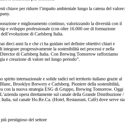
menti chiave per ridurre l’impatto ambientale lungo la catena del valore:
mpany.
borazione e miglioramento continuo, valorizzando la diversità con il
ip e sviluppo professionale (con oltre 16.000 ore di formazione
ell’evoluzione di Carlsberg Italia.
dieci anni fa e che ci ha guidato nel definire obiettivi chiari e
i integrare progressivamente la sostenibilità nei processi e nella
rs Director di Carlsberg Italia. Con Brewing Tomorrow rafforziamo
gia e creazione di valore nel lungo periodo”.
spirito internazionale e solide radici nel territorio italiano grazie al
4 Blanc, Brooklyn Brewery e Carlsberg. Pioniere della sostenibilità,
in linea con la nuova strategia ESG di Gruppo, Brewing Tomorrow. Oggi
e. L’azienda opera direttamente sul canale della Grande Distribuzione /
g Italia, sul canale Ho.Re.Ca. (Hotel, Restaurant, Cafè) dove serve sia
più prestigioso del settore