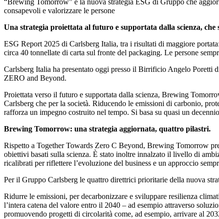
“Brewing Tomorrow” è la nuova strategia ESG di Gruppo che aggiorna e
consapevoli e valorizzare le persone
Una strategia proiettata al futuro e supportata dalla scienza, ch
ESG Report 2025 di Carlsberg Italia, tra i risultati di maggiore porta
circa 40 tonnellate di carta sul fronte del packaging. Le persone semp
Carlsberg Italia ha presentato oggi presso il Birrificio Angelo Pore
ZERO and Beyond.
Proiettata verso il futuro e supportata dalla scienza, Brewing Tomorrow
Carlsberg che per la società. Riducendo le emissioni di carbonio, pr
rafforza un impegno costruito nel tempo. Si basa su quasi un decennio d
Brewing Tomorrow: una strategia aggiornata, quattro pilastri.
Rispetto a Together Towards Zero C Beyond, Brewing Tomorrow prevede 
obiettivi basati sulla scienza. È stato inoltre innalzato il livello di ambi
ricalibrati per riflettere l’evoluzione del business e un approccio sempr
Per il Gruppo Carlsberg le quattro direttrici prioritarie della nuova str
Ridurre le emissioni, per decarbonizzare e sviluppare resilienza climat
l’intera catena del valore entro il 2040 – ad esempio attraverso soluzion
promuovendo progetti di circolarità come, ad esempio, arrivare al 2032