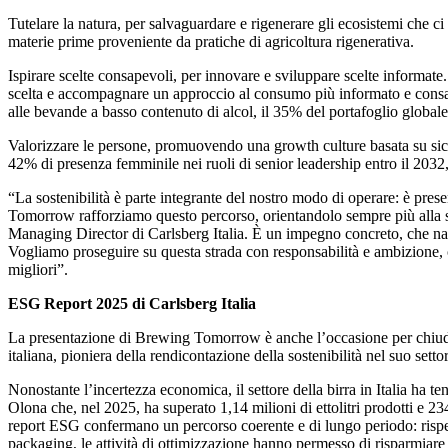
Tutelare la natura, per salvaguardare e rigenerare gli ecosistemi che ci 
materie prime proveniente da pratiche di agricoltura rigenerativa.
Ispirare scelte consapevoli, per innovare e sviluppare scelte informate
scelta e accompagnare un approccio al consumo più informato e consapev
alle bevande a basso contenuto di alcol, il 35% del portafoglio globale
Valorizzare le persone, promuovendo una growth culture basata su sicurez
42% di presenza femminile nei ruoli di senior leadership entro il 2032
“La sostenibilità è parte integrante del nostro modo di operare: è pres
Tomorrow rafforziamo questo percorso, orientandolo sempre più alla sci
Managing Director di Carlsberg Italia. È un impegno concreto, che nasc
Vogliamo proseguire su questa strada con responsabilità e ambizione, c
migliori”.
ESG Report 2025 di Carlsberg Italia
La presentazione di Brewing Tomorrow è anche l’occasione per chiuder
italiana, pioniera della rendicontazione della sostenibilità nel suo setto
Nonostante l’incertezza economica, il settore della birra in Italia ha t
Olona che, nel 2025, ha superato 1,14 milioni di ettolitri prodotti e 23
report ESG confermano un percorso coerente e di lungo periodo: rispett
packaging, le attività di ottimizzazione hanno permesso di risparmiare cir