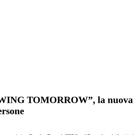
REWING TOMORROW”, la nuova st
ersone