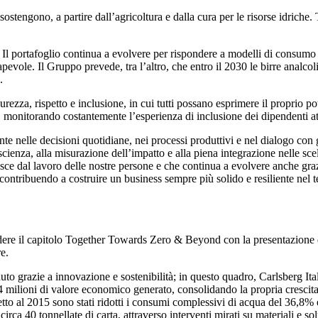
sostengono, a partire dall’agricoltura e dalla cura per le risorse idriche. 
. Il portafoglio continua a evolvere per rispondere a modelli di consumo 
ole. Il Gruppo prevede, tra l’altro, che entro il 2030 le birre analcolic
.
za, rispetto e inclusione, in cui tutti possano esprimere il proprio poten
, monitorando costantemente l’esperienza di inclusione dei dipendenti a
ente nelle decisioni quotidiane, nei processi produttivi e nel dialogo con
enza, alla misurazione dell’impatto e alla piena integrazione nelle scelt
e dal lavoro delle nostre persone e che continua a evolvere anche grazie
ontribuendo a costruire un business sempre più solido e resiliente nel 
e il capitolo Together Towards Zero & Beyond con la presentazione del 
re.
enuto grazie a innovazione e sostenibilità; in questo quadro, Carlsberg It
4 milioni di valore economico generato, consolidando la propria crescita 
o al 2015 sono stati ridotti i consumi complessivi di acqua del 36,8% e 
ca 40 tonnellate di carta, attraverso interventi mirati su materiali e solu