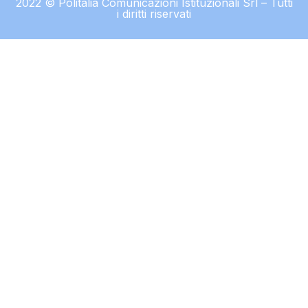
2022 © Politalia Comunicazioni Istituzionali Srl – Tutti
i diritti riservati