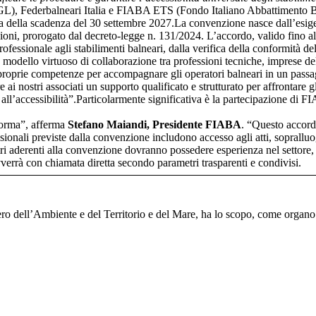
), Federbalneari Italia e FIABA ETS (Fondo Italiano Abbattimento Barri
ta della scadenza del 30 settembre 2027.La convenzione nasce dall’esigen
sioni, prorogato dal decreto-legge n. 131/2024. L’accordo, valido fino a
 professionale agli stabilimenti balneari, dalla verifica della conformità 
odello virtuoso di collaborazione tra professioni tecniche, imprese del 
 proprie competenze per accompagnare gli operatori balneari in un passa
re ai nostri associati un supporto qualificato e strutturato per affronta
ll’accessibilità”.Particolarmente significativa è la partecipazione di FI
norma”, afferma
Stefano Maiandi, Presidente FIABA
. “Questo accordo
fessionali previste dalla convenzione includono accesso agli atti, soprallu
ri aderenti alla convenzione dovranno possedere esperienza nel settore, a
errà con chiamata diretta secondo parametri trasparenti e condivisi.
ero dell’Ambiente e del Territorio e del Mare, ha lo scopo, come organo 