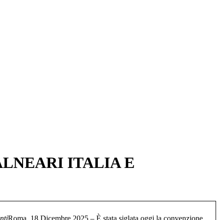
LNEARI ITALIA E
nti
Roma, 18 Dicembre 2025 – È stata siglata oggi la convenzione