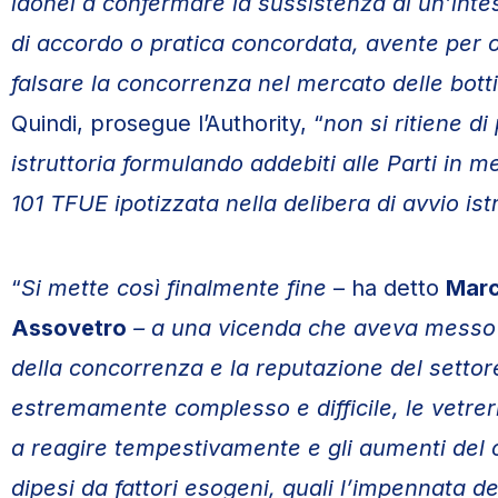
idonei a confermare la sussistenza di un’intes
di accordo o pratica concordata, avente per o
falsare la concorrenza nel mercato delle bottigl
Quindi, prosegue l’Authority, “
non si ritiene d
istruttoria formulando addebiti alle Parti in mer
101 TFUE ipotizzata nella delibera di avvio ist
“
Si mette così finalmente fine
– ha detto
Marc
Assovetro
– a una vicenda che aveva messo i
della concorrenza e la reputazione del settor
estremamente complesso e difficile, le vetrer
a reagire tempestivamente e g
li aumenti del 
dipesi da fattori esogeni, quali l’impennata dei