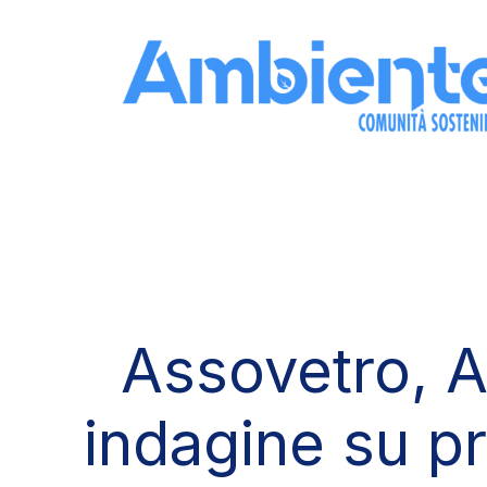
Skip to the content
Assovetro, An
indagine su pr