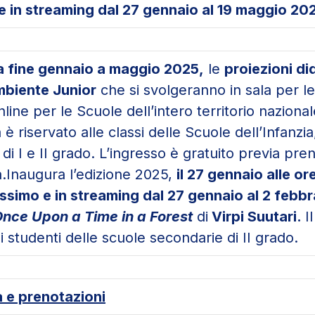
e in streaming dal 27 gennaio al 19 maggio 20
a fine gennaio a maggio 2025,
le
proiezioni di
biente Junior
che si svolgeranno in sala per l
nline per le Scuole dell’intero territorio nazionale
 riservato alle classi delle Scuole dell’Infanzia
di I e II grado. L’ingresso è gratuito previa pre
a.Inaugura l’edizione 2025,
il 27 gennaio alle or
simo e in streaming dal 27 gennaio al 2 febbr
nce Upon a Time in a Forest
di
Virpi Suutari.
I
li studenti delle scuole secondarie di II grado.
e prenotazioni