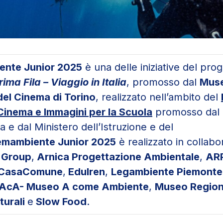
ente Junior 2025
è una delle iniziative del pro
ima Fila – Viaggio in Italia
, promosso dal
Mus
del Cinema di Torino
, realizzato nell’ambito del
Cinema e Immagini per la Scuola
promosso dal 
a e dal Ministero dell’Istruzione e del
emambiente Junior 2025
è realizzato in collabo
 Group
,
Arnica Progettazione Ambientale
,
AR
CasaComune
,
EduIren
,
Legambiente Piemonte 
AcA- Museo A come Ambiente
,
Museo Region
turali
e
Slow Food
.