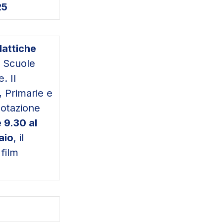
25
dattiche
e Scuole
. Il
, Primarie e
notazione
e 9.30 al
aio
, il
l film