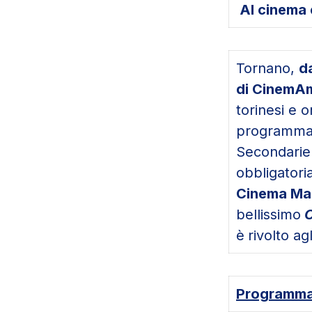
Al cinema 
Tornano,
d
di
CinemAm
torinesi e o
programma è
Secondarie 
obbligatori
Cinema Mas
bellissimo
O
è
rivolto ag
Programma 