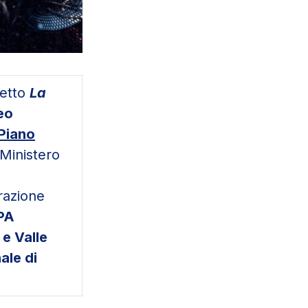
getto
La
eo
Piano
Ministero
razione
PA
e Valle
ale di