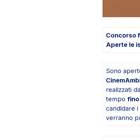
Concorso N
Aperte le i
Sono aperte
CinemAmbi
realizzati d
tempo
fino
candidare i 
verranno pr