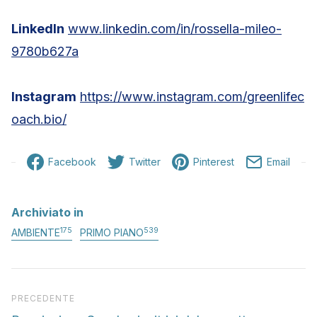
LinkedIn
www.linkedin.com/in/rossella-mileo-
9780b627a
Instagram
https://www.instagram.com/greenlifec
oach.bio/
Facebook
Twitter
Pinterest
Email
Archiviato in
175
539
AMBIENTE
PRIMO PIANO
Articolo precedente
PRECEDENTE