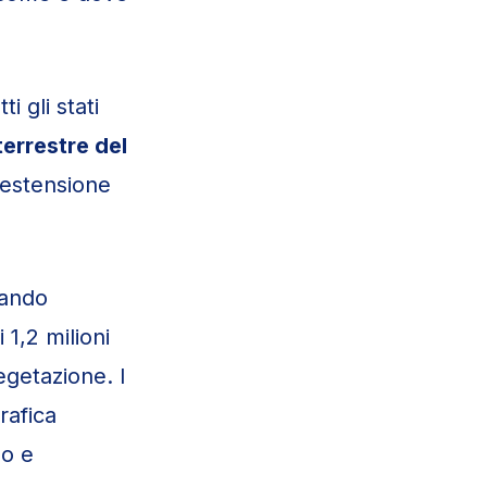
tti gli stati
terrestre del
’estensione
zzando
 1,2 milioni
Vegetazione. I
rafica
no e