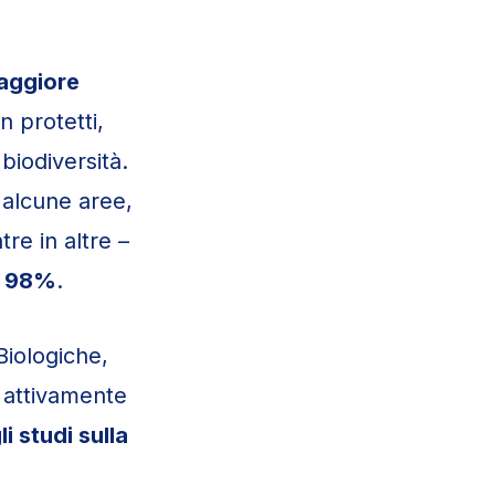
ggiore
n protetti,
biodiversità.
alcune aree,
re in altre –
l
98%
.
Biologiche,
 attivamente
i studi sulla