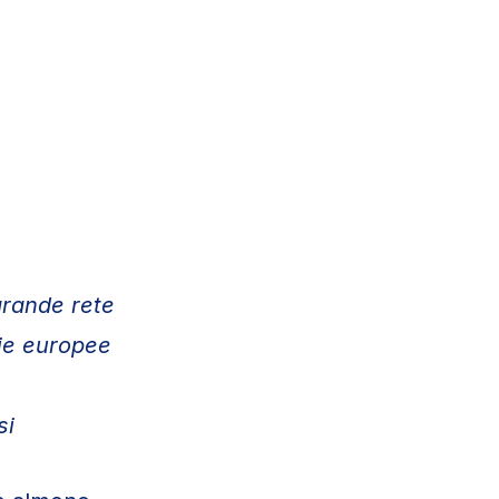
 grande rete
gie europee
si