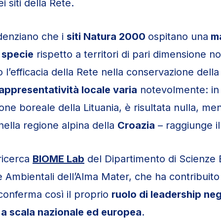
i siti della Rete.
videnziano che i
siti Natura 2000
ospitano una
ma
 specie
rispetto a territori di pari dimensione no
l’efficacia della Rete nella conservazione della 
appresentatività locale varia
notevolmente: in 
ne boreale della Lituania, è risultata nulla, ment
ella regione alpina della
Croazia
– raggiunge i
 ricerca
BIOME Lab
del Dipartimento di Scienze 
 Ambientali dell’Alma Mater, che ha contribuito
 conferma così il proprio
ruolo di leadership negl
 a scala nazionale ed europea
.