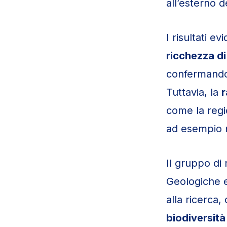
all’esterno de
I risultati e
ricchezza di
confermando 
Tuttavia, la
r
come la regio
ad esempio n
Il gruppo di
Geologiche e
alla ricerca,
biodiversità