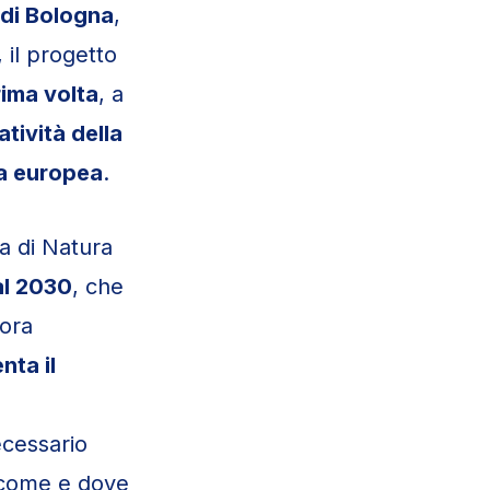
 di Bologna
,
, il progetto
rima volta
, a
tività della
ia europea
.
ra di Natura
al 2030
, che
lora
ta il
ecessario
e come e dove