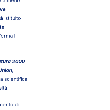
e almeno
ave
tà
istituito
te
ferma il
atura 2000
 Union
,
ta scientifica
ità.
imento di