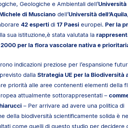
ogiche, Geologiche e Ambientali dell’
Università
Michele di Musciano
dell’
Università dell’Aquila
laborare
42 esperti
di
17 Paesi
europei.
Per la p
lla sua istituzione,è stata valutata la
rappresenta
2000 per la flora vascolare nativa e prioritar
offrono indicazioni preziose per l’espansione futu
previsto dalla
Strategia UE per la Biodiversità 
e priorità alle aree contenenti elementi della f
uropea attualmente sottorappresentati –
commen
hiarucci
– Per arrivare ad avere una politica di
e della biodiversità scientificamente solida è n
isultati come quelli di questo studio per decider