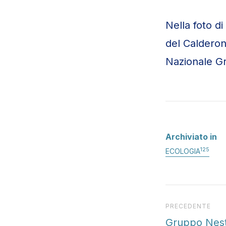
Nella foto d
del Calderon
Nazionale G
Archiviato in
125
ECOLOGIA
Articolo preced
PRECEDENTE
Gruppo Nestl