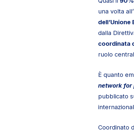
Quasi il
90% d
una volta all
dell’Unione 
dalla Dirett
coordinata 
ruolo central
È quanto eme
network for 
pubblicato 
internaziona
Coordinato 