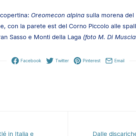
i copertina:
Oreomecon alpina
sulla morena del 
e, con la parete est del Corno Piccolo alle spal
ran Sasso e Monti della Laga
(foto M. Di Musci
Facebook
Twitter
Pinterest
Email
ente
é in Italia e
Dalle discarich