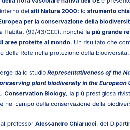
ella flora vascolare nativa dell’UE
è present
’interno dei
siti Natura 2000
: lo
strumento chi
Europea per la conservazione della biodiversi
iva Habitat (92/43/CEE), nonché la
più grande re
di aree protette al mondo
. Un risultato che con
e della Rete nella protezione della biodiversità.
rge dallo studio
Representativeness of the N
preserving plant biodiversity in the European
su
Conservation Biology
, la più prestigiosa rivis
le nel campo della conservazione della biodivers
dal professor
Alessandro Chiarucci
, del Dipart