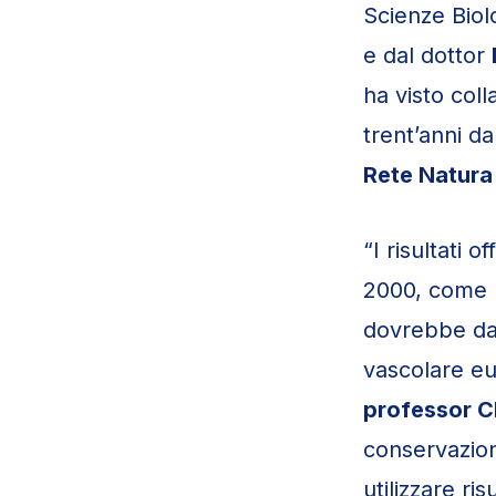
Scienze Biol
e dal dottor
ha visto col
trent’anni da
Rete Natura 
“I risultati 
2000, come 
dovrebbe dar
vascolare e
professor C
conservazion
utilizzare r