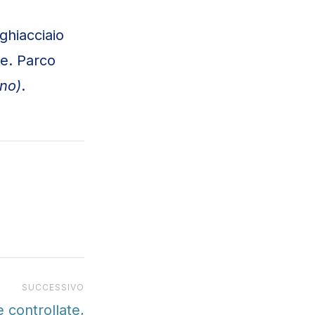
ghiacciaio
le. Parco
ano)
.
Prossimo articolo
SUCCESSIVO
e controllate,