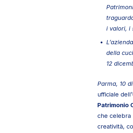
Patrimon
traguardo
i valori, 
L’aziend
della cuc
12 dicem
Parma, 10 d
ufficiale de
Patrimonio C
che celebra 
creatività, c