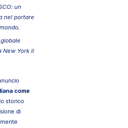
ESCO: un
a nel portare
el mondo.
 globale
a New York il
annuncio
aliana come
o storico
sione di
namente