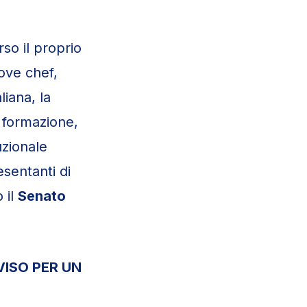
rso il proprio
ove chef,
iana, la
 formazione,
uzionale
sentanti di
 il
Senato
VISO PER UN