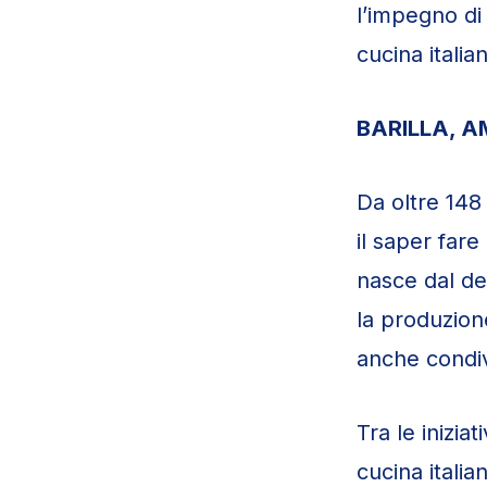
l’impegno di B
cucina itali
BARILLA, 
Da oltre 148 
il saper far
nasce dal de
la produzion
anche condiv
Tra le inizia
cucina italia