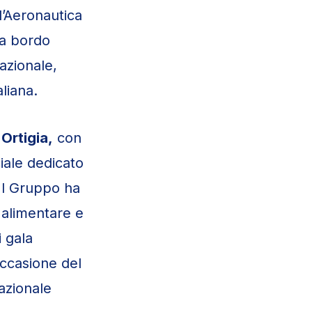
 l’Aeronautica
i a bordo
azionale,
liana.
 Ortigia,
con
iale dedicato
 Il Gruppo ha
à alimentare e
i gala
occasione del
azionale