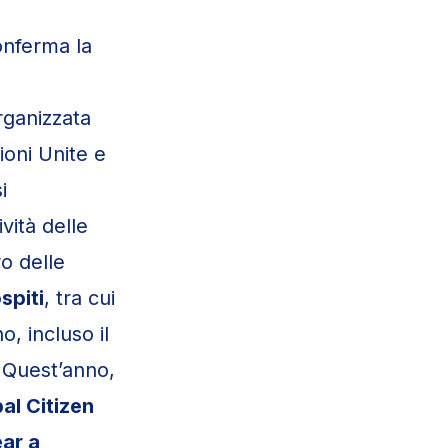
onferma la
 organizzata
ioni Unite e
i
vità delle
o delle
spiti
, tra cui
o, incluso il
 Quest’anno,
al Citizen
ar a