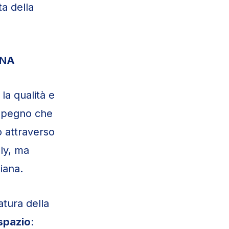
ta della
ANA
 la qualità e
impegno che
o attraverso
aly, ma
iana.
atura della
 spazio
: