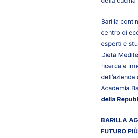
della cucina 
Barilla conti
centro di ec
esperti e st
Dieta Medite
ricerca e in
dell’azienda
Academia Bar
della Repub
BARILLA AG
FUTURO PI