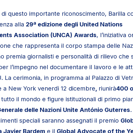
 di questo importante riconoscimento, Barilla c
enza alla
29ª edizione degli United Nations
ents Association (UNCA) Awards
, l’iniziativa
zione che rappresenta il corpo stampa delle Naz
 premia giornalisti e personalità di rilievo che s
per l’impegno nel documentare il lavoro e le atti
 La cerimonia, in programma al Palazzo di Vetr
te a New York venerdì 12 dicembre
,
riunirà
400 o
 tutto il mondo e figure istituzionali di primo pian
enerale delle Nazioni Unite António Guterres
.
cimenti speciali saranno assegnati il premio
Glob
 a Javier Bardem
e il
Global Advocate of the Ye