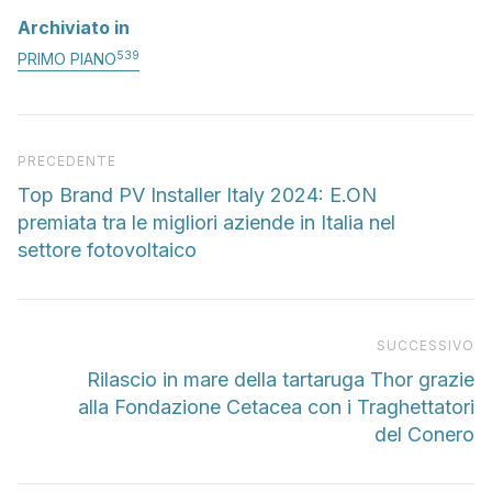
Archiviato in
539
PRIMO PIANO
Articolo precedente
PRECEDENTE
Top Brand PV Installer Italy 2024: E.ON
premiata tra le migliori aziende in Italia nel
settore fotovoltaico
Pr
SUCCESSIVO
Rilascio in mare della tartaruga Thor grazie
alla Fondazione Cetacea con i Traghettatori
del Conero