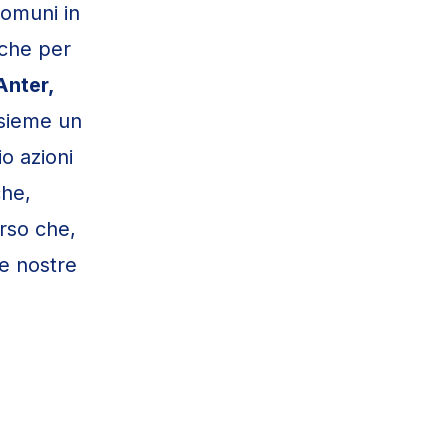
Comuni in
 che per
Anter,
nsieme un
io azioni
che,
orso che,
le nostre