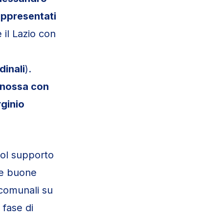
appresentati
e il Lazio con
dinali
).
nossa con
ginio
 col supporto
lle buone
 comunali su
 fase di