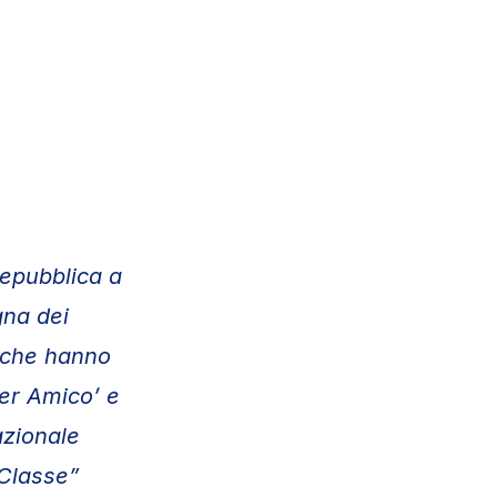
Repubblica a
gna dei
i che hanno
er Amico’ e
azionale
 Classe”