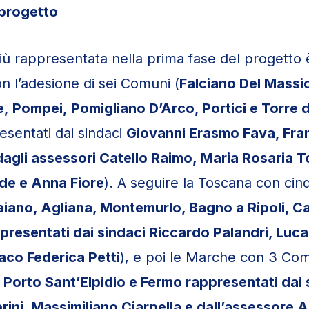
 progetto
iù rappresentata nella prima fase del progetto è
 l’adesione di sei Comuni (
Falciano Del Massi
e,
Pompei,
Pomigliano D’Arco, Portici e Torre d
sentati dai sindaci
Giovanni Erasmo Fava, Fr
 dagli assessori
Catello Raimo,
Maria Rosaria T
rde e Anna Fiore
). A seguire la Toscana con ci
iano, Agliana, Montemurlo, Bagno a Ripoli, C
presentati dai sindaci Riccardo Palandri, Luc
aco Federica Petti
), e poi le Marche con 3 Com
 Porto Sant’Elpidio e Fermo rappresentati dai 
rini, Ma
ssimiliano
Ciarpella e dall’assessore 