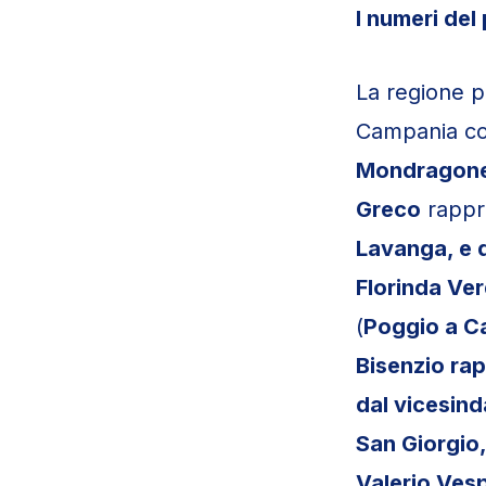
I numeri del
La regione p
Campania con
Mondragon
Greco
rappre
Lava
nga
, e
Florinda Ve
(
Poggio a Ca
Bisenzio rap
dal vicesind
San Giorgio,
Valerio Vesp