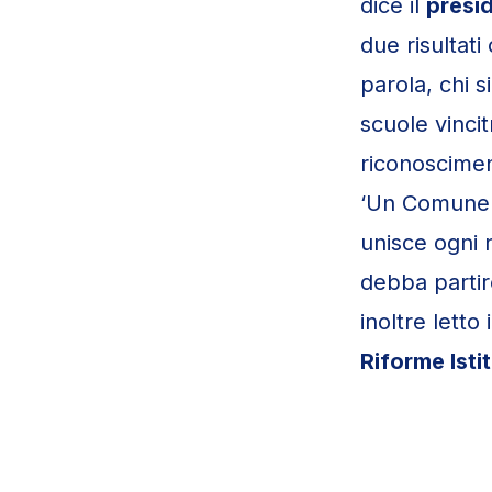
dice il
presi
due risultati
parola, chi 
scuole vincit
riconoscimen
‘Un Comune p
unisce ogni 
debba partir
inoltre letto
Riforme Isti