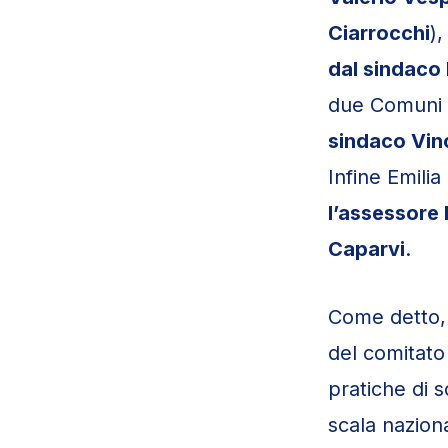
Ciarrocchi
),
dal sindaco 
due Comuni 
sindaco
Vin
Infine Emil
l’assessore
Caparvi
.
Come detto, i
del comitato 
pratiche di s
scala naziona