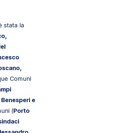
 stata la
co,
el
ancesco
oscano,
nque Comuni
ampi
a Benesperi e
uni (
Porto
sindaci
Alessandro