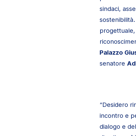
sindaci, asse
sostenibilità
progettuale,
riconoscimen
Palazzo Gius
senatore
Adr
“Desidero ri
incontro e pe
dialogo e del