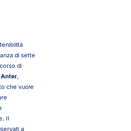
enibilità
tanza di sette
rcorso di
a
Anter
,
tto che vuole
are
e
. Il
iservati a