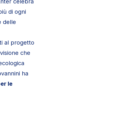
Anter celebra
iù di ogni
 delle
i al progetto
visione che
 ecologica
ovannini ha
er le