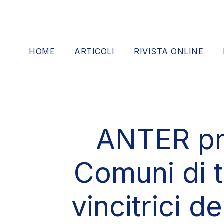
S
k
i
p
t
HOME
ARTICOLI
RIVISTA ONLINE
o
t
h
e
c
o
n
ANTER pre
t
e
n
t
Comuni di tu
vincitrici 