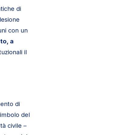
tiche di
adesione
uni con un
to, a
tuzionali il
ento di
simbolo del
tà civile –