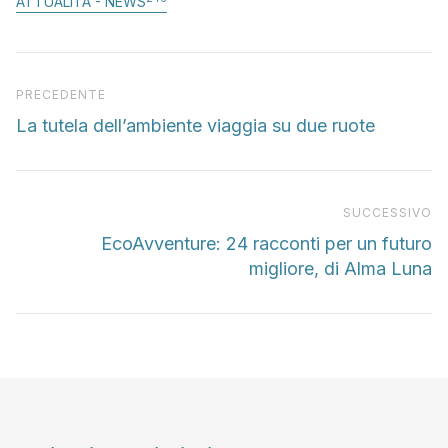
ATTUALITÀ - NEWS
Articolo precedente
PRECEDENTE
La tutela dell’ambiente viaggia su due ruote
Pr
SUCCESSIVO
EcoAvventure: 24 racconti per un futuro
migliore, di Alma Luna