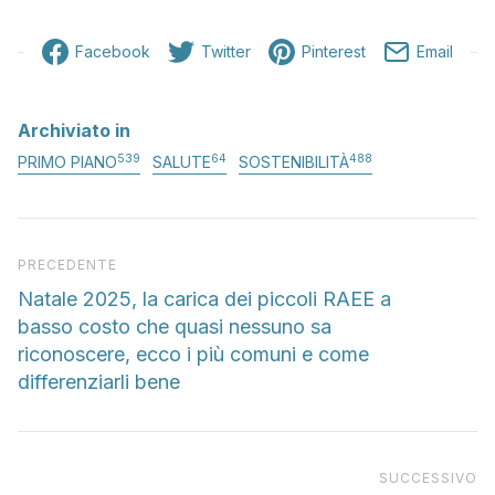
Facebook
Twitter
Pinterest
Email
Archiviato in
539
64
488
PRIMO PIANO
SALUTE
SOSTENIBILITÀ
Articolo precedente
PRECEDENTE
Natale 2025, la carica dei piccoli RAEE a
basso costo che quasi nessuno sa
riconoscere, ecco i più comuni e come
differenziarli bene
Pr
SUCCESSIVO