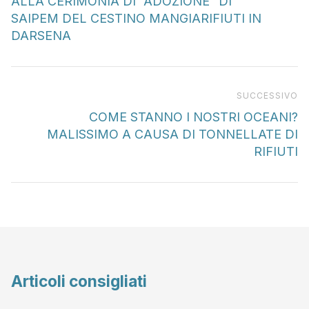
ALLA CERIMONIA DI “ADOZIONE” DI
SAIPEM DEL CESTINO MANGIARIFIUTI IN
DARSENA
Pr
SUCCESSIVO
COME STANNO I NOSTRI OCEANI?
MALISSIMO A CAUSA DI TONNELLATE DI
RIFIUTI
Articoli consigliati