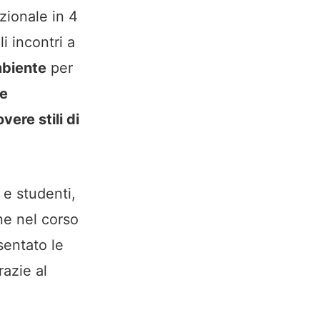
azionale in 4
i incontri a
mbiente
per
e
ere stili di
 e studenti,
ine nel corso
sentato le
razie al