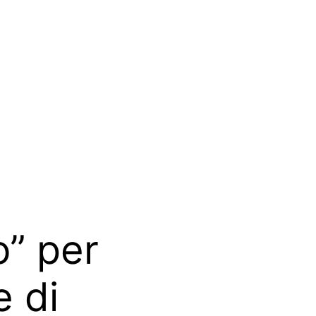
o” per
 di