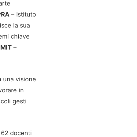
arte
PRA
– Istituto
isce la sua
temi chiave
IMIT
–
a una visione
vorare in
coli gesti
e 62 docenti