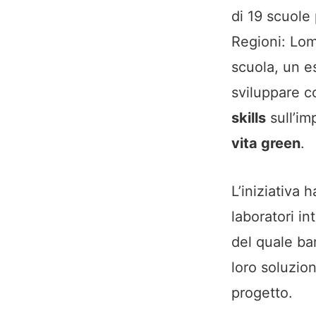
di 19 scuole 
Regioni: Lomb
scuola, un e
sviluppare 
skills
sull’im
vita green
.
L’iniziativa 
laboratori in
del quale bam
loro soluzio
progetto.