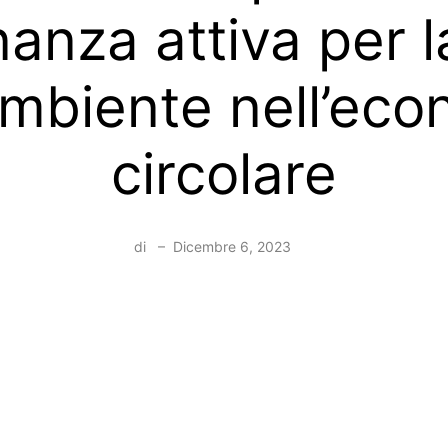
nanza attiva per l
ambiente nell’ec
circolare
di
–
Dicembre 6, 2023