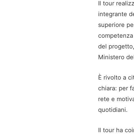
Il tour reali
integrante d
superiore pe
competenza s
del progetto
Ministero de
È rivolto a c
chiara: per f
rete e motiv
quotidiani.
Il tour ha co