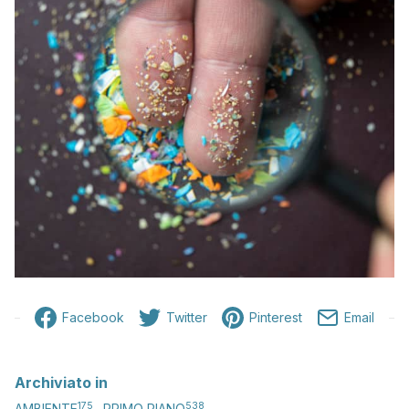
Facebook
Twitter
Pinterest
Email
Archiviato in
175
538
AMBIENTE
PRIMO PIANO