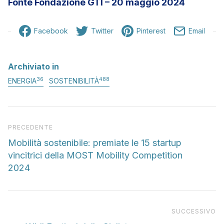
Fonte Fondazione GTI – 20 maggio 2024
Facebook
Twitter
Pinterest
Email
Archiviato in
36
488
ENERGIA
SOSTENIBILITÀ
Articolo precedente
PRECEDENTE
Mobilità sostenibile: premiate le 15 startup
vincitrici della MOST Mobility Competition
2024
Pr
SUCCESSIVO